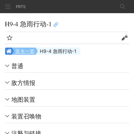
PRTS
搜索
H9-4 急雨行动-1
监视
查看
关卡一览
H9-4 急雨行动-1
普通
敌方情报
地图装置
装置召唤物
注释与链接