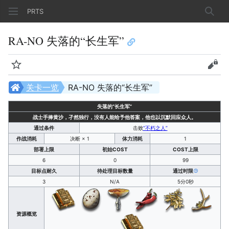
PRTS
搜索
RA-NO 失落的“长生军”
监视
查看
关卡一览
RA-NO 失落的“长生军”
失落的“长生军”
战士手捧黄沙，孑然独行，没有人能给予他答案，他也以沉默回应众人。
通过条件
击败
“不朽之人”
作战消耗
决断 × 1
体力消耗
1
部署上限
初始COST
COST上限
6
0
99
目标点耐久
待处理目标数量
通过时限
3
N/A
5分0秒
资源概览