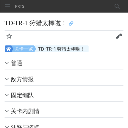
PRTS
搜索
TD-TR-1 狩猎太棒啦！
监视
查看
关卡一览
TD-TR-1 狩猎太棒啦！
普通
敌方情报
固定编队
关卡内剧情
注释与链接