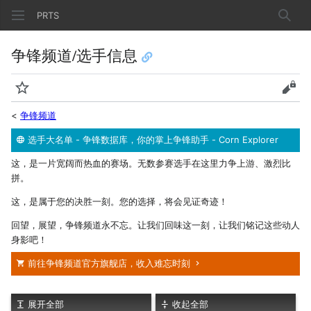
PRTS
搜索
争锋频道/选手信息
监视
查看
<
争锋频道
选手大名单 - 争锋数据库，你的掌上争锋助手 - Corn Explorer
这，是一片宽阔而热血的赛场。无数参赛选手在这里力争上游、激烈比
拼。
这，是属于您的决胜一刻。您的选择，将会见证奇迹！
回望，展望，争锋频道永不忘。让我们回味这一刻，让我们铭记这些动人
身影吧！
前往争锋频道官方旗舰店，收入难忘时刻
展开全部
收起全部