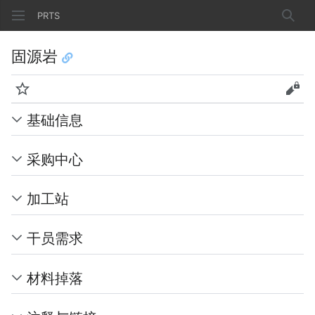
PRTS
搜索
固源岩
监视
查看
基础信息
采购中心
加工站
干员需求
材料掉落