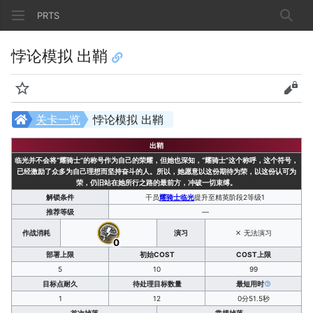
PRTS
搜索
悖论模拟 出鞘
监视
查看
关卡一览
悖论模拟 出鞘
出鞘
临光并不会将“耀骑士”的称号作为自己的荣耀，但她也深知，“耀骑士”这个称呼，这个符号，
已经激励了众多为自己理想而坚持奋斗的人。所以，她愿意以这份期待为荣，以这份认可为
荣，仍旧站在她所行之路的最前方，冲破一切束缚。
解锁条件
干员
耀骑士临光
提升至精英阶段2等级1
推荐等级
—
作战消耗
演习
无法演习
0
部署上限
初始COST
COST上限
5
10
99
目标点耐久
待处理目标数量
最短用时
1
12
0分51.5秒
首次掉落
常规掉落