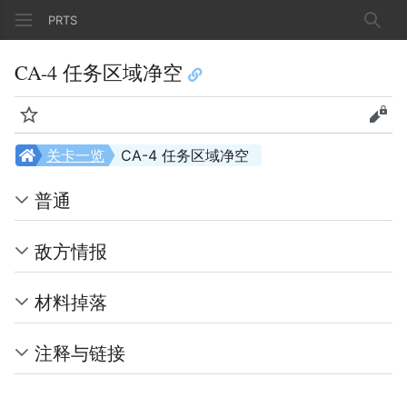
PRTS
搜索
CA-4 任务区域净空
监视
查看
关卡一览
CA-4 任务区域净空
普通
敌方情报
材料掉落
注释与链接