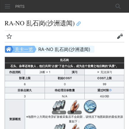
PRTS
搜索
RA-NO 乱石岗(沙洲遗闻)
监视
查看
关卡一览
RA-NO 乱石岗(沙洲遗闻)
乱石岗
石头、杂草还有敌人，他们共同“占据”了这个山头，成为这个贫瘠之地仅剩的“风景”。
作战消耗
决断 × 1
演习
无法演习
部署上限
初始COST
COST上限
6
0
99
目标点耐久
待处理目标数量
通过时限
3
N/A
4分0秒
18
1
※地图中上方两处奇异矿脉被采集后不会刷新，该情况下地图刷新的最低资源
资源概览
量如下：