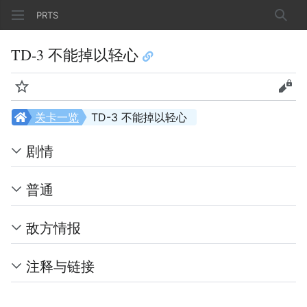
PRTS
搜索
TD-3 不能掉以轻心
监视
查看
关卡一览
TD-3 不能掉以轻心
剧情
普通
敌方情报
注释与链接