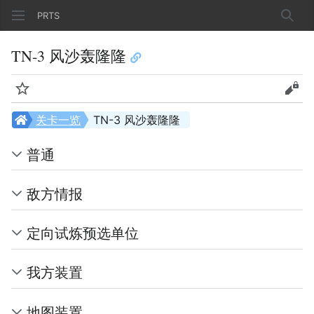
PRTS
搜索
TN-3 风沙轰隆隆
监视
查看
关卡一览
TN-3 风沙轰隆隆
普通
敌方情报
定向试炼预选单位
我方装置
地图装置