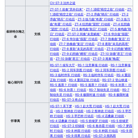
CV-ST-3 法外之徒
ZT-ST-1 前奏“意外归来”
·
ZT-1 清唱“晴空之歌” 行动前
·
ZT-
1 清唱“晴空之歌” 行动后
·
ZT-2 序曲“哨兵” 行动前
·
ZT-2
序曲“哨兵” 行动后
·
ZT-3 练习曲“奇遇” 行动前
·
ZT-3 练习
曲“奇遇” 行动后
·
ZT-4 狂想曲“望想” 行动前
·
ZT-4 狂想曲
“望想” 行动后
·
ZT-5 奏鸣曲“秋日” 行动前
·
ZT-5 奏鸣曲“秋
崔林特尔梅之
支线
日” 行动后
·
ZT-ST-2 间奏“未竟赋格”
·
ZT-6 华尔兹“假面”
金
行动前
·
ZT-6 华尔兹“假面” 行动后
·
ZT-7 协奏曲“复活” 行
动前
·
ZT-7 协奏曲“复活” 行动后
·
ZT-8 夜歌“未见的高塔”
行动前
·
ZT-8 夜歌“未见的高塔” 行动后
·
ZT-9 幻想曲“赠答”
行动前
·
ZT-9 幻想曲“赠答” 行动后
·
ZT-10 弥撒“君王” 行动
前
·
ZT-10 弥撒“君王” 行动后
·
ZT-ST-3 尾奏“晚霞”
RS-ST-1 候车大厅
·
RS-1 注意事项 行动前
·
RS-1 注意事项
行动后
·
RS-2 同车异图 行动前
·
RS-2 同车异图 行动后
·
RS-3 临时停车 行动前
·
RS-3 临时停车 行动后
·
RS-4 重回
正轨 行动前
·
RS-4 重回正轨 行动后
·
RS-ST-2 登山铁道
·
银心湖列车
支线
RS-5 逃票？ 行动前
·
RS-5 逃票？ 行动后
·
RS-6 补票！ 行
动前
·
RS-6 补票！ 行动后
·
RS-7 制动失灵 行动前
·
RS-7
制动失灵 行动后
·
RS-8 极限时速 行动前
·
RS-8 极限时速
行动后
·
RS-ST-3 终点站
HS-ST-1 禾下梦
·
HS-1 赴大荒 行动前
·
HS-1 赴大荒 行动
后
·
HS-2 祭神农 行动前
·
HS-2 祭神农 行动后
·
HS-3 早芒
种 行动前
·
HS-3 早芒种 行动后
·
HS-4 话桑麻 行动前
·
怀黍离
支线
HS-4 话桑麻 行动后
·
HS-5 纺绫罗 行动前
·
HS-5 纺绫罗
行动后
·
HS-ST-2 织锦缎
·
HS-6 卷赤霞 行动前
·
HS-7 梦四
时 行动后
·
HS-8 种因 行动前
·
HS-8 种因 行动后
·
HS-9 得
果 行动前
·
HS-9 得果 行动后
·
HS-ST-3 彻风雨