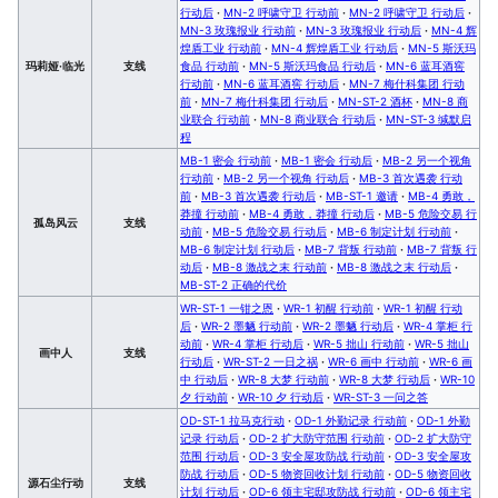
行动后
·
MN-2 呼啸守卫 行动前
·
MN-2 呼啸守卫 行动后
·
MN-3 玫瑰报业 行动前
·
MN-3 玫瑰报业 行动后
·
MN-4 辉
煌盾工业 行动前
·
MN-4 辉煌盾工业 行动后
·
MN-5 斯沃玛
玛莉娅·临光
支线
食品 行动前
·
MN-5 斯沃玛食品 行动后
·
MN-6 蓝耳酒窖
行动前
·
MN-6 蓝耳酒窖 行动后
·
MN-7 梅什科集团 行动
前
·
MN-7 梅什科集团 行动后
·
MN-ST-2 酒杯
·
MN-8 商
业联合 行动前
·
MN-8 商业联合 行动后
·
MN-ST-3 缄默启
程
MB-1 密会 行动前
·
MB-1 密会 行动后
·
MB-2 另一个视角
行动前
·
MB-2 另一个视角 行动后
·
MB-3 首次遇袭 行动
前
·
MB-3 首次遇袭 行动后
·
MB-ST-1 邀请
·
MB-4 勇敢，
莽撞 行动前
·
MB-4 勇敢，莽撞 行动后
·
MB-5 危险交易 行
孤岛风云
支线
动前
·
MB-5 危险交易 行动后
·
MB-6 制定计划 行动前
·
MB-6 制定计划 行动后
·
MB-7 背叛 行动前
·
MB-7 背叛 行
动后
·
MB-8 激战之末 行动前
·
MB-8 激战之末 行动后
·
MB-ST-2 正确的代价
WR-ST-1 一钳之恩
·
WR-1 初醒 行动前
·
WR-1 初醒 行动
后
·
WR-2 墨魉 行动前
·
WR-2 墨魉 行动后
·
WR-4 掌柜 行
动前
·
WR-4 掌柜 行动后
·
WR-5 拙山 行动前
·
WR-5 拙山
画中人
支线
行动后
·
WR-ST-2 一日之祸
·
WR-6 画中 行动前
·
WR-6 画
中 行动后
·
WR-8 大梦 行动前
·
WR-8 大梦 行动后
·
WR-10
夕 行动前
·
WR-10 夕 行动后
·
WR-ST-3 一问之答
OD-ST-1 拉马克行动
·
OD-1 外勤记录 行动前
·
OD-1 外勤
记录 行动后
·
OD-2 扩大防守范围 行动前
·
OD-2 扩大防守
范围 行动后
·
OD-3 安全屋攻防战 行动前
·
OD-3 安全屋攻
防战 行动后
·
OD-5 物资回收计划 行动前
·
OD-5 物资回收
源石尘行动
支线
计划 行动后
·
OD-6 领主宅邸攻防战 行动前
·
OD-6 领主宅