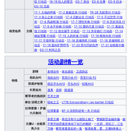
驻 行动后
·
16-19 狂人的誓言
·
EG-7 来信
·
EG-8 往事
·
EG-9 归乡
·
EG-10 无前
17-1 大地的呼吸
·
17-2 救赎迟来 行动前
·
TR-28 无权责问 行动后
·
17-3 良心之刺 行动前
·
17-4 沉默众生 行动后
·
17-5 不过空壳 行动
前
·
17-6 风波暗涌 行动后
·
17-7 理性失衡 行动前
·
17-8 历史洪流 行
动后
·
17-9 永不祈祷 行动前
·
17-10 爱的尺度 行动后
·
17-11 孤寂生
相变临界
主线
地 行动前
·
17-12 初次握手 行动后
·
17-13 并非独行 行动前
·
17-14
难如雪覆 行动前
·
17-15 人的价值 行动前
·
17-16 唯有向前 行动前
·
17-17 不曾怀疑 行动后
·
17-18 灵魂悄然 行动前
·
17-18 灵魂悄然 行
动后
·
17-19 面向旷野呼号
·
17-20 罪与罚的先声
·
17-21 在暗夜中燃
烧
·
EG-11 时间之后
活动剧情一览
剧情
多维合作
·
保全派驻
·
卫戍协议
危机合约
危机合约
·
荒芜行动 P1
·
荒芜行动 P2
特殊
荷谟伊智境
固定开头AVG
·
开头AVG
·
结尾AVG
长夜临光
逃离
·
选择
·
路漫漫
断罪者的挑战状
艺术之神
泰拉 说唱之夜！
嘻哈之王
·
LTTB Extraordinary rap battle! 行动后
狂弹要塞！罗德
狂弹要塞
·
BF-3 没想到还有一关 行动后
大兵集结
新星主播
·
再也没有什么能阻止她了
·
警惕新型金融诈骗
·
她
主播U：全能系
不禁开始思索是谁动了自己的瘤奶
·
一生四，四生三，三生
美少女
万物
·
断罪者最喜欢的一集
·
敬请收看：爱、主播&单推人
·