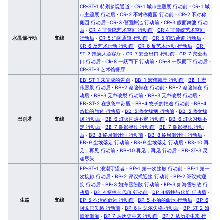
CR-ST-1 特别参观通道
·
CR-1 城市主题展 行动前
·
CR-1 城
市主题展 行动后
·
CR-2 不对称庭园 行动前
·
CR-2 不对称
庭园 行动后
·
CR-3 假面舞池 行动前
·
CR-3 假面舞池 行动
后
·
CR-4 非传统艺术空间 行动前
·
CR-4 非传统艺术空间
水晶箭行动
支线
行动后
·
CR-5 消防通道 行动前
·
CR-5 消防通道 行动后
·
CR-6 反艺术运动 行动前
·
CR-6 反艺术运动 行动后
·
CR-
ST-2 策展人会客厅
·
CR-7 安全出口 行动前
·
CR-7 安全出
口 行动后
·
CR-8 一跃而下 行动前
·
CR-8 一跃而下 行动后
·
CR-ST-3 艺术馆餐厅
BB-ST-1 未完成的告别
·
BB-1 宏伟愿景 行动前
·
BB-1 宏
伟愿景 行动后
·
BB-2 命途何在 行动前
·
BB-2 命途何在 行
动后
·
BB-3 无声破裂 行动前
·
BB-3 无声破裂 行动后
·
BB-ST-2 在疲惫中苏醒
·
BB-4 悠长的旅途 行动前
·
BB-4
悠长的旅途 行动后
·
BB-5 激变烽烟 行动前
·
BB-5 激变烽
巴别塔
支线
烟 行动后
·
BB-6 灯火闪烁不定 行动前
·
BB-6 灯火闪烁不
定 行动后
·
BB-7 阴影显现 行动前
·
BB-7 阴影显现 行动
后
·
BB-8 终局倒计时 行动前
·
BB-8 终局倒计时 行动后
·
BB-9 尘埃落定 行动前
·
BB-9 尘埃落定 行动后
·
BB-10 再
见，再见 行动前
·
BB-10 再见，再见 行动后
·
BB-ST-3 灵
魂尽头
BP-ST-1 浪潮守望者
·
BP-1 第一次接触 行动前
·
BP-1 第一
次接触 行动后
·
BP-2 评议式迎接 行动前
·
BP-2 评议式迎
接 行动后
·
BP-3 如海雪纷散 行动前
·
BP-3 如海雪纷散 行
动后
·
BP-4 牺牲与代价 行动前
·
BP-4 牺牲与代价 行动后
·
生路
支线
BP-5 不治的命运 行动前
·
BP-5 不治的命运 行动后
·
BP-6
阿戈尔失格 行动前
·
BP-6 阿戈尔失格 行动后
·
BP-ST-2 如
海流倒灌
·
BP-7 从历史中来 行动前
·
BP-7 从历史中来 行