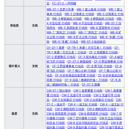
后
·
FC-ST-3 一声呜咽
WB-ST-1 忽梦少年事
·
WB-1 塞上春来 行动前
·
WB-1 塞上
春来 行动后
·
WB-2 沙海黄尘 行动前
·
WB-2 沙海黄尘 行动
后
·
WB-3 树犹如此 行动前
·
WB-3 树犹如此 行动后
·
WB-
4 不念往昔 行动前
·
WB-4 不念往昔 行动后
·
WB-ST-2 信
登临意
支线
我所信
·
WB-5 风雨欲来 行动前
·
WB-6 瑟瑟秋华 行动后
·
WB-7 “屏风卫” 行动前
·
WB-7 “屏风卫” 行动后
·
WB-8 旷
古之晤 行动前
·
WB-8 旷古之晤 行动后
·
WB-9 “冬藏” 行动
前
·
WB-9 “冬藏” 行动后
·
WB-ST-3 粘劫收后
CF-ST-1 噩梦
·
CF-TR-1 来袭！天空王者！ 行动前
·
CF-
TR-1 来袭！天空王者！ 行动后
·
CF-2 坚硬磐石 行动前
·
CF-2 坚硬磐石 行动后
·
CF-3 迎头痛击 行动前
·
CF-4 破空
的飞羽 行动后
·
CF-ST-2 林昏焰明
·
CF-5 野蛮肇事者 行动
落叶逐火
支线
前
·
CF-5 野蛮肇事者 行动后
·
CF-6 禁飞区 行动前
·
CF-6
禁飞区 行动后
·
CF-7 锥心之刺 行动前
·
CF-7 锥心之刺 行
动后
·
CF-8 奸诈者必自食恶果 行动前
·
CF-8 奸诈者必自食
恶果 行动后
·
CF-9 决战！燃烧的狩魂！ 行动前
·
CF-9 决
战！燃烧的狩魂！ 行动后
·
CF-ST-3 晨曦
CW-ST-1 阴云密布
·
CW-1 迷雾重重 行动前
·
CW-1 迷雾重
重 行动后
·
CW-2 无迹可寻 行动前
·
CW-2 无迹可寻 行动
后
·
CW-3 台前幕后 行动前
·
CW-3 台前幕后 行动后
·
CW-
ST-2 一波未平
·
CW-4 一波又起 行动前
·
CW-4 一波又起 行
动后
·
CW-5 柳暗花明 行动前
·
CW-5 柳暗花明 行动后
·
孤星
支线
CW-6 群英荟萃 行动前
·
CW-6 群英荟萃 行动后
·
CW-7 空
中楼阁 行动前
·
CW-7 空中楼阁 行动后
·
CW-8 过去与现在
的交会 行动前
·
CW-8 过去与现在的交会 行动后
·
CW-9 恩
怨纠葛 行动前
·
CW-9 恩怨纠葛 行动后
·
CW-10 散于星辰之