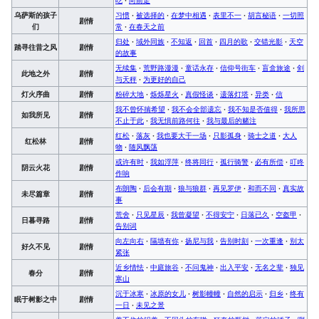
乌萨斯的孩子
习惯
·
被选择的
·
在梦中相遇
·
表里不一
·
胡言秘语
·
一切照
剧情
们
常
·
在春天之前
归处
·
域外同族
·
不知返
·
回首
·
四月的歌
·
交错光影
·
天空
踏寻往昔之风
剧情
的故事
无续集
·
荒野路漫漫
·
童话永存
·
信仰号街车
·
盲盒旅途
·
剑
此地之外
剧情
与天秤
·
为更好的自己
灯火序曲
剧情
粉碎大地
·
烁烁星火
·
真假怪谈
·
遗落灯塔
·
异类
·
信
我不曾怀揣希望
·
我不会全部遗忘
·
我不知是否值得
·
我所思
如我所见
剧情
不止于此
·
我无惧前路何往
·
我与最后的赌注
红松
·
落灰
·
我也要大干一场
·
只影孤身
·
骑士之道
·
大人
红松林
剧情
物
·
随风飘荡
或许有时
·
我如浮萍
·
终将同行
·
孤行骑警
·
必有所偿
·
叮咚
阴云火花
剧情
作响
布朗陶
·
后会有期
·
狼与狼群
·
再见罗伊
·
和而不同
·
真实故
未尽篇章
剧情
事
荒舍
·
只见星辰
·
我曾凝望
·
不得安宁
·
日落已久
·
空盔甲
·
日暮寻路
剧情
告别词
向左向右
·
隔墙有你
·
扬尼与我
·
告别时刻
·
一次重逢
·
别太
好久不见
剧情
紧张
近乡情怯
·
中庭旅谷
·
不问鬼神
·
出入平安
·
无名之辈
·
独见
春分
剧情
寒山
沉于冰寒
·
冰原的女儿
·
树影幢幢
·
自然的启示
·
归乡
·
终有
眠于树影之中
剧情
一日
·
未见之景