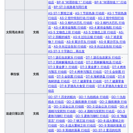
动后
·
BP-8 “何谓存续？” 行动前
·
BP-8 “何谓存续？” 行动
后
·
BP-ST-3 歧路者与同行者
AS-ST-1 辉煌之城
·
AS-1 节前热身 行动前
·
AS-1 节前热身
行动后
·
AS-2 馆中特别行动 行动前
·
AS-2 馆中特别行动
行动后
·
AS-3 相约大巴扎 行动前
·
AS-3 相约大巴扎 行动
后
·
AS-4 家传金拖鞋 行动前
·
AS-4 家传金拖鞋 行动后
·
太阳甩在身后
支线
AS-5 文物也上班 行动前
·
AS-5 文物也上班 行动后
·
AS-
ST-2 苏醒的城市
·
AS-6 过往云烟 行动前
·
AS-7 谁是宠
物？ 行动后
·
AS-8 黄沙尽头 行动前
·
AS-8 黄沙尽头 行动
后
·
AS-9 向过去告别 行动前
·
AS-9 向过去告别 行动后
·
AS-ST-3 十字路口，再出发
DT-1 源石虫农家乐 行动前
·
DT-1 源石虫农家乐 行动后
·
DT-2 雨林解毒炖汤 行动前
·
DT-2 雨林解毒炖汤 行动后
·
DT-3 黄金萝卜 行动前
·
DT-3 黄金萝卜 行动后
·
DT-4 烤串
与预言 行动前
·
DT-4 烤串与预言 行动后
·
DT-5 会饮图 行
泰拉饭
支线
动前
·
DT-5 会饮图 行动后
·
DT-6 海鲜拼盘 行动前
·
DT-6
海鲜拼盘 行动后
·
DT-7 健康零食 行动前
·
DT-7 健康零食
行动后
·
DT-8 罗德岛大食堂 行动前
·
DT-8 罗德岛大食堂 行
动后
GO-ST-1 历史的航向
·
GO-1 仇怨残余 行动前
·
GO-1 仇怨
残余 行动后
·
GO-2 痼疾缠身 行动前
·
GO-2 痼疾缠身 行动
后
·
GO-3 议会公决 行动前
·
GO-3 议会公决 行动后
·
GO-4
酒精与安慰剂 行动前
·
GO-4 酒精与安慰剂 行动后
·
GO-5
追迹日落以西
支线
废铁与铆钉 行动前
·
GO-5 废铁与铆钉 行动后
·
GO-6 “晚饭
宣言” 行动前
·
GO-7 锈王冠 行动后
·
GO-8 战火重铸之剑
行动前
·
GO-8 战火重铸之剑 行动后
·
GO-9 英雄的落幕 行
动前
·
GO-9 英雄的落幕 行动后
·
GO-ST-2 童话的结局