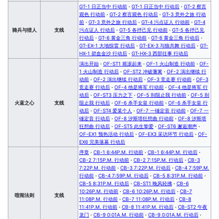
GT-1 日正当中 行动前
·
GT-1 日正当中 行动后
·
GT-2 察言
观色 行动前
·
GT-2 察言观色 行动后
·
GT-3 意外之旅 行动
前
·
GT-3 意外之旅 行动后
·
GT-4 污点证人 行动前
·
GT-4
骑兵与猎人
支线
污点证人 行动后
·
GT-5 各抒己见 行动前
·
GT-5 各抒己见
行动后
·
GT-6 黄金三角 行动前
·
GT-6 黄金三角 行动后
·
GT-EX-1 大地惊雷 行动后
·
GT-EX-3 与狼共舞 行动后
·
GT-
HX-1 碧血金沙 行动后
·
GT-HX-3 西部往事 行动后
演出开始
·
OF-ST1 摇滚起来
·
OF-1 火山制造 行动前
·
OF-
1 火山制造 行动后
·
OF-ST2 冲破藩篱
·
OF-2 演出继续 行
动前
·
OF-2 演出继续 行动后
·
OF-3 竞走赛 行动前
·
OF-3
竞走赛 行动后
·
OF-4 他是将军 行动前
·
OF-4 他是将军 行
动后
·
OF-ST3 压力之下
·
OF-5 别阻止我 行动前
·
OF-5 别
火蓝之心
支线
阻止我 行动后
·
OF-6 杀手女皇 行动前
·
OF-6 杀手女皇 行
动后
·
OF-ST4 爱某个人
·
OF-7 一锤定音 行动前
·
OF-7 一
锤定音 行动后
·
OF-8 汐斯塔狂想曲 行动前
·
OF-8 汐斯塔
狂想曲 行动后
·
OF-ST5 此生挚爱
·
OF-ST6 邂逅潮声
·
OF-EX1 预热活动 行动后
·
OF-EX3 采访环节 行动后
·
OF-
EX6 完美落幕 行动后
序章
·
CB-1 6:44P.M. 行动前
·
CB-1 6:44P.M. 行动后
·
CB-2 7:15P.M. 行动前
·
CB-2 7:15P.M. 行动后
·
CB-3
7:22P.M. 行动前
·
CB-3 7:22P.M. 行动后
·
CB-4 7:59P.M.
行动前
·
CB-4 7:59P.M. 行动后
·
CB-5 8:31P.M. 行动前
·
CB-5 8:31P.M. 行动后
·
CB-ST1 晚风轻拂
·
CB-6
10:26P.M. 行动前
·
CB-6 10:26P.M. 行动后
·
CB-7
喧闹法则
支线
11:08P.M. 行动前
·
CB-7 11:08P.M. 行动后
·
CB-8
11:41P.M. 行动前
·
CB-8 11:41P.M. 行动后
·
CB-ST2 午夜
龙门
·
CB-9 0:01A.M. 行动前
·
CB-9 0:01A.M. 行动后
·