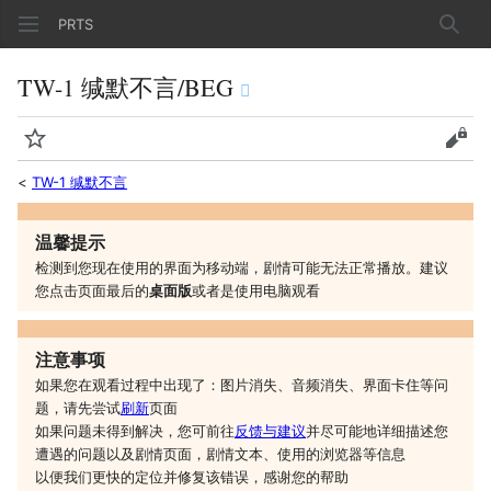
PRTS
搜索
TW-1 缄默不言/BEG
监视
查看
<
TW-1 缄默不言
温馨提示
检测到您现在使用的界面为移动端，剧情可能无法正常播放。建议
您
点击页面最后的
桌面版
或者是
使用电脑观看
注意事项
如果您在观看过程中出现了：图片消失、音频消失、界面卡住等问
题，请先尝试
刷新
页面
如果问题未得到解决，您可前往
反馈与建议
并尽可能地详细描述您
遭遇的问题以及剧情页面，剧情文本、使用的浏览器等信息
以便我们更快的定位并修复该错误，感谢您的帮助