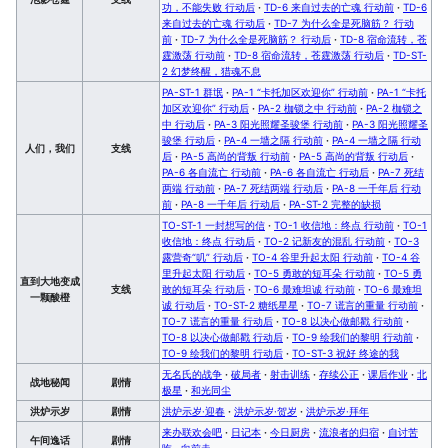
功，不能失败 行动后
·
TD-6 来自过去的亡魂 行动前
·
TD-6
来自过去的亡魂 行动后
·
TD-7 为什么全是死脑筋？ 行动
前
·
TD-7 为什么全是死脑筋？ 行动后
·
TD-8 宿命流转，苍
霆激荡 行动前
·
TD-8 宿命流转，苍霆激荡 行动后
·
TD-ST-
2 幻梦终醒，猎魂不息
PA-ST-1 群氓
·
PA-1 “卡托加区欢迎你” 行动前
·
PA-1 “卡托
加区欢迎你” 行动后
·
PA-2 枷锁之中 行动前
·
PA-2 枷锁之
中 行动后
·
PA-3 阳光照耀圣骏堡 行动前
·
PA-3 阳光照耀圣
骏堡 行动后
·
PA-4 一墙之隔 行动前
·
PA-4 一墙之隔 行动
人们，我们
支线
后
·
PA-5 高尚的背叛 行动前
·
PA-5 高尚的背叛 行动后
·
PA-6 各自流亡 行动前
·
PA-6 各自流亡 行动后
·
PA-7 死结
两端 行动前
·
PA-7 死结两端 行动后
·
PA-8 一千年后 行动
前
·
PA-8 一千年后 行动后
·
PA-ST-2 完整的缺损
TO-ST-1 一封想写的信
·
TO-1 收信地：终点 行动前
·
TO-1
收信地：终点 行动后
·
TO-2 记新友的混乱 行动前
·
TO-3
露营奇“叽” 行动后
·
TO-4 谷里升起太阳 行动前
·
TO-4 谷
里升起太阳 行动后
·
TO-5 勇敢的短耳朵 行动前
·
TO-5 勇
直到大地变成
支线
敢的短耳朵 行动后
·
TO-6 最难坦诚 行动前
·
TO-6 最难坦
一颗酸橙
诚 行动后
·
TO-ST-2 糖纸星星
·
TO-7 谎言的重量 行动前
·
TO-7 谎言的重量 行动后
·
TO-8 以决心做邮戳 行动前
·
TO-8 以决心做邮戳 行动后
·
TO-9 绘我们的黎明 行动前
·
TO-9 绘我们的黎明 行动后
·
TO-ST-3 祝好 终途的我
无名氏的战争
·
破局者
·
射击训练
·
存续公正
·
课后作业
·
北
战地秘闻
剧情
极星
·
和光同尘
洪炉示岁
剧情
洪炉示岁·迎春
·
洪炉示岁·贺岁
·
洪炉示岁·拜年
来办联欢会吧
·
日记本
·
今日厨房
·
流浪者的归宿
·
自讨苦
午间逸话
剧情
吃
·
向前走