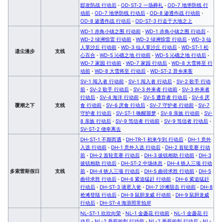
邸攻防战 行动后
·
OD-ST-2 一场葬礼
·
OD-7 地堡防线 行
动前
·
OD-7 地堡防线 行动后
·
OD-8 渗透作战 行动前
·
OD-8 渗透作战 行动后
·
OD-ST-3 行走于大地之上
WD-1 赤角小镇之围 行动前
·
WD-1 赤角小镇之围 行动后
·
WD-2 绿洲惊雷 行动前
·
WD-2 绿洲惊雷 行动后
·
WD-3 仙
人掌沙丘 行动前
·
WD-3 仙人掌沙丘 行动后
·
WD-ST-1 松
遗尘漫步
支线
心百合
·
WD-5 沁礁之地 行动前
·
WD-5 沁礁之地 行动后
·
WD-7 家园 行动前
·
WD-7 家园 行动后
·
WD-8 大雪将至 行
动前
·
WD-8 大雪将至 行动后
·
WD-ST-2 异乡来客
SV-1 闯入者 行动前
·
SV-1 闯入者 行动后
·
SV-2 歌手 行动
前
·
SV-2 歌手 行动后
·
SV-3 外来者 行动前
·
SV-3 外来者
行动后
·
SV-4 海洋 行动前
·
SV-5 遭弃者 行动后
·
SV-6 厌
覆潮之下
支线
食 行动前
·
SV-6 厌食 行动后
·
SV-7 守护者 行动前
·
SV-7
守护者 行动后
·
SV-ST-1 唤醒噩梦
·
SV-8 亲族 行动前
·
SV-
8 亲族 行动后
·
SV-9 笃信者 行动前
·
SV-9 笃信者 行动后
·
SV-ST-2 侥幸离去
DH-ST-1 不期而遇
·
DH-TR-1 初来乍到 行动后
·
DH-1 意外
入选 行动前
·
DH-1 意外入选 行动后
·
DH-2 首轮竞赛 行动
前
·
DH-2 首轮竞赛 行动后
·
DH-3 拔铳相助 行动前
·
DH-3
拔铳相助 行动后
·
DH-ST-2 中场休息
·
DH-4 铁人三项 行动
多索雷斯假日
支线
前
·
DH-4 铁人三项 行动后
·
DH-5 曲径求胜 行动前
·
DH-5
曲径求胜 行动后
·
DH-6 紧追猛赶 行动前
·
DH-6 紧追猛赶
行动后
·
DH-ST-3 请君入瓮
·
DH-7 沙滩阻击 行动前
·
DH-8
抢滩登陆 行动后
·
DH-9 鼠胆龙威 行动前
·
DH-9 鼠胆龙威
行动后
·
DH-ST-4 海浪照常拍岸
NL-ST-1 欣欣向荣
·
NL-1 金盏花 行动前
·
NL-1 金盏花 行
动后
·
NL-2 垂死的刺 行动前
·
NL-2 垂死的刺 行动后
·
NL-