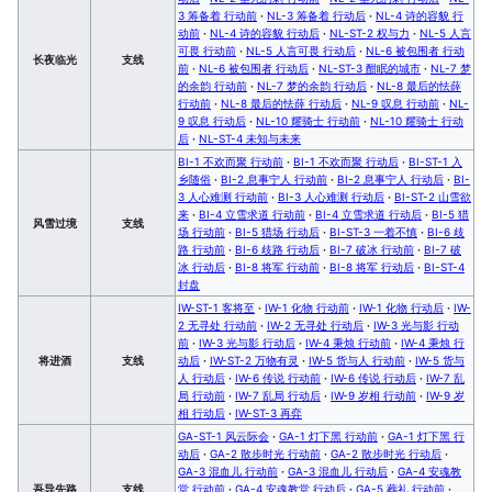
3 筹备着 行动前
·
NL-3 筹备着 行动后
·
NL-4 诗的容貌 行
动前
·
NL-4 诗的容貌 行动后
·
NL-ST-2 权与力
·
NL-5 人言
可畏 行动前
·
NL-5 人言可畏 行动后
·
NL-6 被包围者 行动
长夜临光
支线
前
·
NL-6 被包围者 行动后
·
NL-ST-3 酣眠的城市
·
NL-7 梦
的余韵 行动前
·
NL-7 梦的余韵 行动后
·
NL-8 最后的怯薛
行动前
·
NL-8 最后的怯薛 行动后
·
NL-9 叹息 行动前
·
NL-
9 叹息 行动后
·
NL-10 耀骑士 行动前
·
NL-10 耀骑士 行动
后
·
NL-ST-4 未知与未来
BI-1 不欢而聚 行动前
·
BI-1 不欢而聚 行动后
·
BI-ST-1 入
乡随俗
·
BI-2 息事宁人 行动前
·
BI-2 息事宁人 行动后
·
BI-
3 人心难测 行动前
·
BI-3 人心难测 行动后
·
BI-ST-2 山雪欲
来
·
BI-4 立雪求道 行动前
·
BI-4 立雪求道 行动后
·
BI-5 猎
风雪过境
支线
场 行动前
·
BI-5 猎场 行动后
·
BI-ST-3 一着不慎
·
BI-6 歧
路 行动前
·
BI-6 歧路 行动后
·
BI-7 破冰 行动前
·
BI-7 破
冰 行动后
·
BI-8 将军 行动前
·
BI-8 将军 行动后
·
BI-ST-4
封盘
IW-ST-1 客将至
·
IW-1 化物 行动前
·
IW-1 化物 行动后
·
IW-
2 无寻处 行动前
·
IW-2 无寻处 行动后
·
IW-3 光与影 行动
前
·
IW-3 光与影 行动后
·
IW-4 秉烛 行动前
·
IW-4 秉烛 行
将进酒
支线
动后
·
IW-ST-2 万物有灵
·
IW-5 货与人 行动前
·
IW-5 货与
人 行动后
·
IW-6 传说 行动前
·
IW-6 传说 行动后
·
IW-7 乱
局 行动前
·
IW-7 乱局 行动后
·
IW-9 岁相 行动前
·
IW-9 岁
相 行动后
·
IW-ST-3 再弈
GA-ST-1 风云际会
·
GA-1 灯下黑 行动前
·
GA-1 灯下黑 行
动后
·
GA-2 散步时光 行动前
·
GA-2 散步时光 行动后
·
GA-3 混血儿 行动前
·
GA-3 混血儿 行动后
·
GA-4 安魂教
吾导先路
支线
堂 行动前
·
GA-4 安魂教堂 行动后
·
GA-5 葬礼 行动前
·