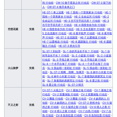
间 行动前
·
CW-10 散于星辰之间 行动后
·
CW-ST-3 留下的
人
·
CW-ST-4 推开未来之门
HE-ST-1 奉上冠冕
·
HE-1 我有一个荣美家乡 行动前
·
HE-1
我有一个荣美家乡 行动后
·
HE-2 生命运河 行动前
·
HE-2
生命运河 行动后
·
HE-3 岂可空手回天府？ 行动前
·
HE-3
岂可空手回天府？ 行动后
·
HE-4 我曾舍命为你 行动前
·
空想花庭
支线
HE-4 我曾舍命为你 行动后
·
HE-5 主在圣殿中 行动前
·
HE-
5 主在圣殿中 行动后
·
HE-6 夜半歌声 行动前
·
HE-6 夜半歌
声 行动后
·
HE-ST-2 在花园里
·
HE-7 以爱相连 行动前
·
HE-7 以爱相连 行动后
·
HE-8 愿跟随主 行动前
·
HE-8 愿跟
随主 行动后
·
HE-ST-3 慈光引导
SL-ST-1 到站旁
·
SL-1 你的耳朵长不长？ 行动前
·
SL-1 你
的耳朵长不长？ 行动后
·
SL-2 小蓝孩 行动前
·
SL-2 小蓝孩
行动后
·
SL-3 手指之家 行动前
·
SL-3 手指之家 行动后
·
SL-4 一个水手出海了 行动前
·
SL-4 一个水手出海了 行动
火山旅梦
支线
后
·
SL-5 我会唱一首彩虹 行动前
·
SL-5 我会唱一首彩虹 行
动后
·
SL-ST-2 雨啊，雨啊，快离开
·
SL-6 林中小木屋 行动
前
·
SL-6 林中小木屋 行动后
·
SL-7 靠着我的肩膀哭泣 行动
前
·
SL-7 靠着我的肩膀哭泣 行动后
·
SL-8 爱之歌 行动前
·
SL-8 爱之歌 行动后
·
SL-ST-3 晴天
CV-ST-1 火线之中
·
CV-1 孤独之地 行动前
·
CV-1 孤独之地
行动后
·
CV-2 双重保险 行动前
·
CV-2 双重保险 行动后
·
CV-3 圈套 行动前
·
CV-3 圈套 行动后
·
CV-4 缺席的人 行
动前
·
CV-4 缺席的人 行动后
·
CV-ST-2 突然冲击
·
CV-5 疑
不义之财
支线
惑之影 行动前
·
CV-5 疑惑之影 行动后
·
CV-6 猎人之夜 行
动前
·
CV-6 猎人之夜 行动后
·
CV-7 白热 行动前
·
CV-7 白
热 行动后
·
CV-8 告别往昔 行动前
·
CV-8 告别往昔 行动后
·