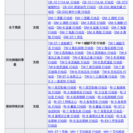
CB-10 1:11A.M. 行动前
·
CB-10 1:11A.M. 行动后
·
CB-ST3
破晓时分
·
CB-EX1 群架诀窍 行动后
·
CB-EX2 南辕北辙 行
动后
·
CB-EX3 林中小屋 行动后
DM-1 埋藏 行动前
·
DM-1 埋藏 行动后
·
DM-2 偶然 行动
前
·
DM-2 偶然 行动后
·
DM-3 挤压 行动前
·
DM-5 旗帜 行
生于黑夜
支线
动后
·
DM-6 远遁 行动前
·
DM-6 远遁 行动后
·
DM-7 龟裂
行动前
·
DM-7 龟裂 行动后
·
DM-8 离散 行动前
·
DM-8 离
散 行动后
·
DM-ST-1 求生
TW-ST-1 老栎树下
·
TW-1 缄默不言 行动前
·
TW-1 缄默不
言 行动后
·
TW-2 叛乱前哨 行动前
·
TW-2 叛乱前哨 行动
后
·
TW-3 高塔烟火 行动前
·
TW-3 高塔烟火 行动后
·
TW-4
复仇之魂 行动前
·
TW-4 复仇之魂 行动后
·
TW-5 冬灵挽歌
沃伦姆德的薄
支线
行动前
·
TW-5 冬灵挽歌 行动后
·
TW-6 怒意漫延 行动前
·
暮
TW-6 怒意漫延 行动后
·
TW-7 群峦崩塌 行动前
·
TW-7 群
峦崩塌 行动后
·
TW-8 月光沉沦 行动前
·
TW-8 月光沉沦 行
动后
·
TW-ST-2 余烬之上
·
TW-S-1 三座巨像 行动后
·
TW-
S-2 一束哀悼 行动后
RI-1 高空坠物 行动前
·
RI-1 高空坠物 行动后
·
RI-2 粗细有
别 行动前
·
RI-2 粗细有别 行动后
·
RI-3 往昔 行动前
·
RI-3
往昔 行动后
·
RI-4 机兽咆哮 行动前
·
RI-4 机兽咆哮 行动
后
·
RI-ST-1 悍将之心
·
RI-5 各有所长 行动前
·
RI-5 各有所
密林悍将归来
支线
长 行动后
·
RI-6 邂逅 行动前
·
RI-6 邂逅 行动后
·
RI-ST-2
休息时间
·
RI-7 有客先来 行动前
·
RI-7 有客先来 行动后
·
RI-8 嘉维尔之拳 行动前
·
RI-8 嘉维尔之拳 行动后
·
RI-9 走
出密林 行动前
·
RI-9 走出密林 行动后
·
RI-EX-1 声东击西
行动后
MN-ST-1 亮相
·
MN-1 艾伦精选 行动前
·
MN-1 艾伦精选