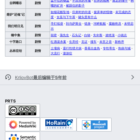
盖不住的锅盖
·
不回头的车辙
·
狂奔的瓶树
·
落定的锤子
·
咧
去咧嘴谷
剧情
嘴的矿井
·
被踩住的影子
如烟花般坠地
·
归来时的街道
·
披床单的怪物
·
未完成的态
熔炉“还魂”记
剧情
度
·
女巫与下午茶
·
罐头里有什么
寻灯续昼
·
到乌萨斯去
·
错身
·
河畔航船
·
腐败终息
·
未明启
我们明日见
剧情
示
镜中集
剧情
胡君
·
蒲先生
·
石头记
·
白锦
·
失剑客
·
凌绝顶
·
小镇志
十字路口
剧情
红酒谋杀案
·
生意经
·
见证
·
撞车
·
未至之音
·
新秩序
土壤病
·
退行性猎犬病
·
香蕉出血热
·
专性寄生
·
热病与城
·
丛林症结
剧情
大流行
·
漫游症
KrliovBot
最后编辑于5年前
PRTS