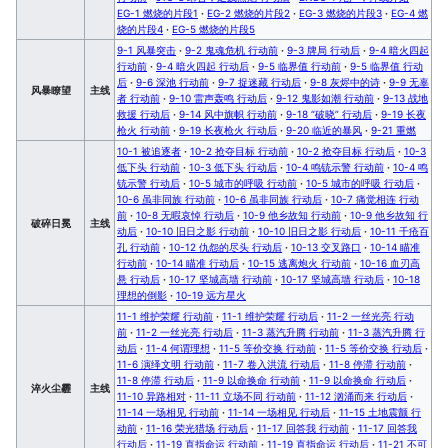
EG-1 燃烧的片段1
·
EG-2 燃烧的片段2
·
EG-3 燃烧的片段3
·
EG-4 燃
烧的片段4
·
EG-5 燃烧的片段5
9-1 风暴突击
·
9-2 鬼魂危机 行动前
·
9-3 牌局 行动后
·
9-4 暗火四起
行动前
·
9-4 暗火四起 行动后
·
9-5 临界值 行动前
·
9-5 临界值 行动
后
·
9-6 深池 行动前
·
9-7 捉迷藏 行动后
·
9-8 灰烬中的诗
·
9-9 无辜
风暴瞭望
主线
者 行动前
·
9-10 雷声轰鸣 行动后
·
9-12 鬼影如潮 行动前
·
9-13 战地
救援 行动后
·
9-14 风中旗帜 行动前
·
9-18 “破晓” 行动后
·
9-19 长夜
枪火 行动前
·
9-19 长夜枪火 行动后
·
9-20 临近的暴风
·
9-21 重燃
10-1 被追逐者
·
10-2 抢夺目标 行动前
·
10-2 抢夺目标 行动后
·
10-3
低下头 行动前
·
10-3 低下头 行动后
·
10-4 鸣铳示警 行动前
·
10-4 鸣
铳示警 行动后
·
10-5 城市的呼吸 行动前
·
10-5 城市的呼吸 行动后
·
10-6 虽非同族 行动前
·
10-6 虽非同族 行动后
·
10-7 痛觉相连 行动
前
·
10-8 无暇哀悼 行动后
·
10-9 他乡故知 行动前
·
10-9 他乡故知 行
破碎日冕
主线
动后
·
10-10 旧日之影 行动前
·
10-10 旧日之影 行动后
·
10-11 千疮百
孔 行动前
·
10-12 仇怨的尽头 行动后
·
10-13 交叉路口
·
10-14 瞄准
行动前
·
10-14 瞄准 行动后
·
10-15 逃离炮火 行动前
·
10-16 血刃高
悬 行动后
·
10-17 坚城高墙 行动前
·
10-17 坚城高墙 行动后
·
10-18
理想的倒影
·
10-19 远方星火
11-1 维护荣耀 行动前
·
11-1 维护荣耀 行动后
·
11-2 一丝光亮 行动
前
·
11-2 一丝光亮 行动后
·
11-3 蒸汽升腾 行动前
·
11-3 蒸汽升腾 行
动后
·
11-4 何谓理想
·
11-5 等价交换 行动前
·
11-5 等价交换 行动后
·
11-6 演绎文明 行动前
·
11-7 卷入洪流 行动后
·
11-8 停滞 行动前
·
11-8 停滞 行动后
·
11-9 以命换命 行动前
·
11-9 以命换命 行动后
·
淬火尘霾
主线
11-10 异路相对
·
11-11 立场不同 行动前
·
11-12 汹涌而来 行动后
·
11-14 一场相见 行动前
·
11-14 一场相见 行动后
·
11-15 土地震颤 行
动前
·
11-16 荣光猎场 行动后
·
11-17 回答我 行动前
·
11-17 回答我
行动后
·
11-19 直指命运 行动前
·
11-19 直指命运 行动后
·
11-21 不可