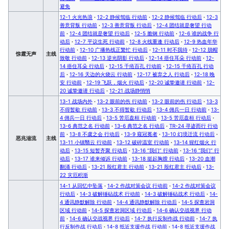
避免
12-1 火光热浪
·
12-2 静候驾临 行动前
·
12-2 静候驾临 行动后
·
12-3
善意背叛 行动前
·
12-3 善意背叛 行动后
·
12-4 团结就是奢望 行动
前
·
12-4 团结就是奢望 行动后
·
12-5 脆钢 行动前
·
12-6 谁的战争 行
动后
·
12-7 平议生死 行动前
·
12-8 火线重逢 行动后
·
12-9 热血年华
行动前
·
12-10 广播热线正繁忙 行动后
·
12-11 时不我待
·
12-12 脱帽
惊霆无声
主线
致敬 行动前
·
12-13 逆光阴影 行动后
·
12-14 捂住耳朵 行动前
·
12-
14 捂住耳朵 行动后
·
12-15 千疮百孔 行动前
·
12-15 千疮百孔 行动
后
·
12-16 天边的火烧云 行动前
·
12-17 被弃之人 行动后
·
12-18 晚
安 行动前
·
12-19 飞跃，烟火 行动后
·
12-20 诚挚邀请 行动前
·
12-
20 诚挚邀请 行动后
·
12-21 战场静悄悄
13-1 战场内外
·
13-2 眼前的伤 行动前
·
13-2 眼前的伤 行动后
·
13-3
不得暂歇 行动前
·
13-3 不得暂歇 行动后
·
13-4 佣兵一日 行动前
·
13-
4 佣兵一日 行动后
·
13-5 苦厄盘桓 行动前
·
13-5 苦厄盘桓 行动后
·
13-6 典范之名 行动前
·
13-6 典范之名 行动后
·
TR-24 寻迹而行 行动
前
·
13-8 不虞之会 行动后
·
13-9 窥冠冕者
·
13-10 幻境迁流 行动后
·
恶兆湍流
主线
13-11 小镇翳云 行动前
·
13-12 破碎温室 行动前
·
13-14 猩红烟火 行
动后
·
13-15 短暂齐聚 行动后
·
13-16 “我们” 行动前
·
13-16 “我们” 行
动后
·
13-17 谁来倾诉 行动前
·
13-18 挺起胸膛 行动后
·
13-20 血潮
翻涌 行动后
·
13-21 殷红君主 行动前
·
13-21 殷红君主 行动后
·
13-
22 灾厄积渐
14-1 从回忆中坠落
·
14-2 作战对策会议 行动前
·
14-2 作战对策会议
行动后
·
14-3 破解锤砧战术 行动前
·
14-3 破解锤砧战术 行动后
·
14-
4 通讯静默解除 行动前
·
14-4 通讯静默解除 行动后
·
14-5 探查岩洞
区域 行动前
·
14-5 探查岩洞区域 行动后
·
14-6 确认交战视界 行动
前
·
14-6 确认交战视界 行动后
·
14-7 执行反制作战 行动前
·
14-7 执
行反制作战 行动后
·
14-8 抵近支援作战 行动前
·
14-8 抵近支援作战