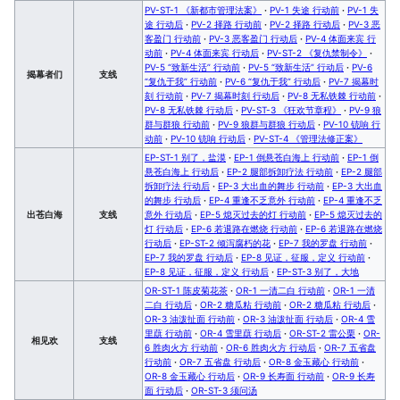
PV-ST-1 《新都市管理法案》
·
PV-1 失途 行动前
·
PV-1 失
途 行动后
·
PV-2 择路 行动前
·
PV-2 择路 行动后
·
PV-3 恶
客盈门 行动前
·
PV-3 恶客盈门 行动后
·
PV-4 体面来宾 行
动前
·
PV-4 体面来宾 行动后
·
PV-ST-2 《复仇禁制令》
·
PV-5 “致新生活” 行动前
·
PV-5 “致新生活” 行动后
·
PV-6
揭幕者们
支线
“复仇于我” 行动前
·
PV-6 “复仇于我” 行动后
·
PV-7 揭幕时
刻 行动前
·
PV-7 揭幕时刻 行动后
·
PV-8 无私铁棘 行动前
·
PV-8 无私铁棘 行动后
·
PV-ST-3 《狂欢节章程》
·
PV-9 狼
群与群狼 行动前
·
PV-9 狼群与群狼 行动后
·
PV-10 铳响 行
动前
·
PV-10 铳响 行动后
·
PV-ST-4 《管理法修正案》
EP-ST-1 别了，盐漠
·
EP-1 倒悬苍白海上 行动前
·
EP-1 倒
悬苍白海上 行动后
·
EP-2 腿部拆卸疗法 行动前
·
EP-2 腿部
拆卸疗法 行动后
·
EP-3 大出血的舞步 行动前
·
EP-3 大出血
的舞步 行动后
·
EP-4 重逢不乏意外 行动前
·
EP-4 重逢不乏
出苍白海
支线
意外 行动后
·
EP-5 熄灭过去的灯 行动前
·
EP-5 熄灭过去的
灯 行动后
·
EP-6 若退路在燃烧 行动前
·
EP-6 若退路在燃烧
行动后
·
EP-ST-2 倾泻腐朽的花
·
EP-7 我的罗盘 行动前
·
EP-7 我的罗盘 行动后
·
EP-8 见证，征服，定义 行动前
·
EP-8 见证，征服，定义 行动后
·
EP-ST-3 别了，大地
OR-ST-1 陈皮菊花茶
·
OR-1 一清二白 行动前
·
OR-1 一清
二白 行动后
·
OR-2 糖瓜粘 行动前
·
OR-2 糖瓜粘 行动后
·
OR-3 油泼扯面 行动前
·
OR-3 油泼扯面 行动后
·
OR-4 雪
里蕻 行动前
·
OR-4 雪里蕻 行动后
·
OR-ST-2 雷公栗
·
OR-
相见欢
支线
6 胜肉火方 行动前
·
OR-6 胜肉火方 行动后
·
OR-7 五省盘
行动前
·
OR-7 五省盘 行动后
·
OR-8 金玉藏心 行动前
·
OR-8 金玉藏心 行动后
·
OR-9 长寿面 行动前
·
OR-9 长寿
面 行动后
·
OR-ST-3 须问汤