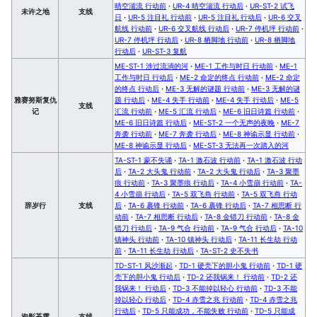
晴空湍流 行动前
·
UR-4 晴空湍流 行动后
·
UR-ST-2 试飞
未许之地
支线
日
·
UR-5 注目礼 行动前
·
UR-5 注目礼 行动后
·
UR-6 交叉
航线 行动前
·
UR-6 交叉航线 行动后
·
UR-7 停机坪 行动前
·
UR-7 停机坪 行动后
·
UR-8 栖脚地 行动前
·
UR-8 栖脚地
行动后
·
UR-ST-3 复航
ME-ST-1 涉过流淌的河
·
ME-1 工作与时日 行动前
·
ME-1
工作与时日 行动后
·
ME-2 命定的终点 行动前
·
ME-2 命定
的终点 行动后
·
ME-3 无解的谜题 行动前
·
ME-3 无解的谜
雅赛努斯复仇
题 行动后
·
ME-4 失手 行动前
·
ME-4 失手 行动后
·
ME-5
支线
记
汇流 行动前
·
ME-5 汇流 行动后
·
ME-6 旧日诗篇 行动前
·
ME-6 旧日诗篇 行动后
·
ME-ST-2 一个无声的夜晚
·
ME-7
奔袭 行动前
·
ME-7 奔袭 行动后
·
ME-8 神谕示显 行动前
·
ME-8 神谕示显 行动后
·
ME-ST-3 无法再一次踏入的河
TA-ST-1 蒙不失诵
·
TA-1 激石波 行动前
·
TA-1 激石波 行动
后
·
TA-2 大头鬼 行动前
·
TA-2 大头鬼 行动后
·
TA-3 聚墨
痕 行动前
·
TA-3 聚墨痕 行动后
·
TA-4 小雪崩 行动前
·
TA-
4 小雪崩 行动后
·
TA-5 双飞燕 行动前
·
TA-5 双飞燕 行动
辞岁行
支线
后
·
TA-6 裹锋 行动前
·
TA-6 裹锋 行动后
·
TA-7 相思断 行
动前
·
TA-7 相思断 行动后
·
TA-8 金错刀 行动前
·
TA-8 金
错刀 行动后
·
TA-9 气合 行动前
·
TA-9 气合 行动后
·
TA-10
镇神头 行动前
·
TA-10 镇神头 行动后
·
TA-11 长生劫 行动
前
·
TA-11 长生劫 行动后
·
TA-ST-2 史不失书
TD-ST-1 风沙渐起
·
TD-1 硬壳下的胆小鬼 行动前
·
TD-1 硬
壳下的胆小鬼 行动后
·
TD-2 还我锅来！ 行动前
·
TD-2 还
我锅来！ 行动后
·
TD-3 不能掉以轻心 行动前
·
TD-3 不能
掉以轻心 行动后
·
TD-4 赤雪之兆 行动前
·
TD-4 赤雪之兆
行动后
·
TD-5 只能成功，不能失败 行动前
·
TD-5 只能成
泡影苍霆
支线