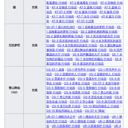
夜逃通告 行动前
·
AT-3 夜逃通告 行动后
·
AT-4 百物语 行动
墟
支线
前
·
AT-4 百物语 行动后
·
AT-5 遗祸 行动前
·
AT-5 遗祸 行
动后
·
AT-ST-2 对称
·
AT-6 漩涡 行动前
·
AT-6 漩涡 行动
后
·
AT-7 冷月 行动前
·
AT-7 冷月 行动后
·
AT-8 逝川 行动
前
·
AT-8 逝川 行动后
·
AT-ST-3 过客
SS-ST-1 路口的红绿灯
·
SS-1 花格窗边的梦想 行动前
·
SS-
1 花格窗边的梦想 行动后
·
SS-2 寂静长廊的两端 行动前
·
SS-2 寂静长廊的两端 行动后
·
SS-3 音乐室内的光芒 行动
前
·
SS-3 音乐室内的光芒 行动后
·
SS-4 名为客房区的迷宫
无忧梦呓
支线
行动前
·
SS-4 名为客房区的迷宫 行动后
·
SS-5 通往舞会的
邀请函 行动前
·
SS-5 通往舞会的邀请函 行动后
·
SS-6 回声
飘荡的大厅 行动前
·
SS-6 回声飘荡的大厅 行动后
·
SS-7 永
恒绚烂的藏品 行动前
·
SS-7 永恒绚烂的藏品 行动后
·
SS-8
童话的开场 行动前
·
SS-8 童话的开场 行动后
OS-ST-1 崩落
·
OS-1 呼号声中 行动前
·
OS-1 呼号声中 行
动后
·
OS-2 甜蜜的邻人 行动前
·
OS-2 甜蜜的邻人 行动后
·
OS-3 雪灌木中 行动前
·
OS-3 雪灌木中 行动后
·
OS-4 并
蒂生 行动前
·
OS-4 并蒂生 行动后
·
OS-ST-2 圣巡与丧钟
·
雪山降临
OS-5 雪夜独行 行动前
·
OS-5 雪夜独行 行动后
·
OS-6 绿
支线
1101
翡翠 行动前
·
OS-6 绿翡翠 行动后
·
OS-7 焚心灼影 行动
前
·
OS-7 焚心灼影 行动后
·
OS-8 宣告在途 行动前
·
OS-8
宣告在途 行动后
·
OS-ST-3 寻心道途
·
OS-9 凛刃出匣 行动
前
·
OS-9 凛刃出匣 行动后
·
OS-10 耶拉冈德在上 行动前
·
OS-10 耶拉冈德在上 行动后
·
OS-ST-4 “降临”
UR-ST-1 倒映河水之中
·
UR-1 嘈杂的天空 行动前
·
UR-1 嘈
杂的天空 行动后
·
UR-2 擅闯者 行动前
·
UR-2 擅闯者 行动
后
·
UR-3 跌落保护 行动前
·
UR-3 跌落保护 行动后
·
UR-4