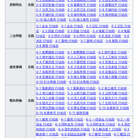
异卵同生
主线
2-5 高空坠物 行动后
·
2-6 握紧扶手 行动前
·
2-6 握紧扶手 行动后
·
2-7 注意卫生 行动前
·
2-7 注意卫生 行动后
·
2-8 不做约定 行动前
·
2-8 不做约定 行动后
·
2-9 操作暗箱 行动前
·
2-9 操作暗箱 行动后
·
2-10 病入膏肓 行动前
·
2-10 病入膏肓 行动后
3-1 会合 行动前
·
3-1 会合 行动后
·
3-2 记忆 行动前
·
3-2 记忆 行动
后
·
3-3 回旋 行动前
·
3-3 回旋 行动后
·
3-4 龟裂 行动前
·
3-4 龟裂
二次呼吸
主线
行动后
·
3-5 呼叫 行动前
·
3-5 呼叫 行动后
·
3-6 决定 行动前
·
3-6
决定 行动后
·
3-7 轰鸣 行动前
·
3-7 轰鸣 行动后
·
3-8 黄昏 行动前
·
3-8 黄昏 行动后
4-1 免费拥抱 行动前
·
4-1 免费拥抱 行动后
·
4-2 雨中漫步 行动前
·
4-2 雨中漫步 行动后
·
4-3 人工制冷 行动前
·
4-3 人工制冷 行动后
·
4-4 不要恐慌 行动前
·
4-4 不要恐慌 行动后
·
4-5 官僚主义 行动前
·
急性衰竭
主线
4-5 官僚主义 行动后
·
4-6 少见多怪 行动前
·
4-6 少见多怪 行动后
·
4-7 各取所需 行动前
·
4-7 各取所需 行动后
·
4-8 应激反应 行动前
·
4-8 应激反应 行动后
·
4-9 彻入骨髓 行动前
·
4-9 彻入骨髓 行动后
·
4-10 灯火将熄 行动前
·
4-10 灯火将熄 行动后
5-1 冤家易结 行动前
·
5-1 冤家易结 行动后
·
5-2 有口难言 行动前
·
5-2 有口难言 行动后
·
5-3 义胆凡躯 行动前
·
5-3 义胆凡躯 行动后
·
5-4 没人在家 行动前
·
5-4 没人在家 行动后
·
5-6 疑兵之计 行动前
·
靶向药物
主线
5-6 疑兵之计 行动后
·
5-7 生死与共 行动前
·
5-7 生死与共 行动后
·
5-9 孽生恶物 行动前
·
5-9 孽生恶物 行动后
·
5-10 长夜终尽 行动前
·
5-10 长夜终尽 行动后
·
5-11 棋胜后着
6-1 僵局 行动前
·
6-1 僵局 行动后
·
6-2 一些误会 行动前
·
6-2 一些
误会 行动后
·
6-3 同时走失 行动前
·
6-3 同时走失 行动后
·
6-4 溃烂
的疮疤 行动前
·
6-4 溃烂的疮疤 行动后
·
6-5 解决谁？ 行动前
·
6-5
解决谁？ 行动后
·
6-6 别说过去的事
·
6-7 断弦 行动前
·
6-7 断弦 行