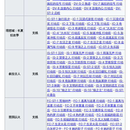
疯狂的信号 行动前
·
DV-S-2 衡虑
·
DV-7 疯狂的信号 行动
后
·
DV-8 连接内心 行动前
·
DV-8 连接内心 行动后
·
DV-
ST-2 启程
IC-ST-1 旅行前夕
·
IC-1 沉浸式游览 行动前
·
IC-1 沉浸式游
览 行动后
·
IC-2 下坠 行动前
·
IC-2 下坠 行动后
·
IC-3 奇
谈怪论 行动前
·
IC-3 奇谈怪论 行动后
·
IC-4 “大水坑” 行动
理想城：长夏
支线
前
·
IC-4 “大水坑” 行动后
·
IC-5 加速冲线 行动前
·
IC-5 加
狂欢季
速冲线 行动后
·
IC-6 战逃反应 行动前
·
IC-6 战逃反应 行动
后
·
IC-7 生活之道 行动前
·
IC-7 生活之道 行动后
·
IC-8 金
属气味 行动前
·
IC-9 穹顶之上 行动后
·
IC-ST-2 失乐园
IS-ST-1 沉疴
·
IS-1 雨落无声 行动前
·
IS-1 雨落无声 行动
后
·
IS-2 荣誉之人 行动前
·
IS-2 荣誉之人 行动后
·
IS-3 万
箭所指 行动前
·
IS-3 万箭所指 行动后
·
IS-4 苦夜惊雷 行动
前
·
IS-4 苦夜惊雷 行动后
·
IS-ST-2 切开
·
IS-5 恒久法则
行动前
·
IS-5 恒久法则 行动后
·
IS-6 旧日碾轧 行动前
·
IS-
叙拉古人
支线
6 旧日碾轧 行动后
·
IS-7 何以忘却 行动前
·
IS-7 何以忘却
行动后
·
IS-8 危如累卵 行动前
·
IS-8 危如累卵 行动后
·
IS-
ST-3 剜刺
·
IS-9 文明的谎言 行动前
·
IS-9 文明的谎言 行动
后
·
IS-10 “狼之主” 行动前
·
IS-10 “狼之主” 行动后
·
IS-ST-
4 缝合
FC-ST-1 荒地钟声
·
FC-1 逃离与追逐 行动前
·
FC-1 逃离与
追逐 行动后
·
FC-2 不幸重逢 行动前
·
FC-2 不幸重逢 行动
后
·
FC-3 引燃草垛 行动前
·
FC-3 引燃草垛 行动后
·
FC-4
热灼梦 行动前
·
FC-4 热灼梦 行动后
·
FC-5 祝福的歌谣 行
照我以火
支线
动前
·
FC-5 祝福的歌谣 行动后
·
FC-6 无人知晓 行动后
·
FC-7 生灵火花 行动前
·
FC-7 生灵火花 行动后
·
FC-ST-2
自灰烬之中
·
FC-8 她的影子 行动前
·
FC-8 她的影子 行动