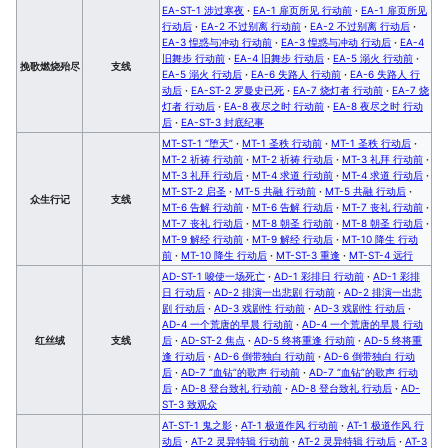
EA-ST-1 涉过寒夜
·
EA-1 扉页所见 行动前
·
EA-1 扉页所见
行动后
·
EA-2 不过别离 行动前
·
EA-2 不过别离 行动后
·
EA-3 惶惑与冲动 行动前
·
EA-3 惶惑与冲动 行动后
·
EA-4
旧舞步 行动前
·
EA-4 旧舞步 行动后
·
EA-5 溺火 行动前
·
挽歌燃烧殆尽
支线
EA-5 溺火 行动后
·
EA-6 失路人 行动前
·
EA-6 失路人 行
动后
·
EA-ST-2 罗曼史已死
·
EA-7 烧灯者 行动前
·
EA-7 烧
灯者 行动后
·
EA-8 夜尽之时 行动前
·
EA-8 夜尽之时 行动
后
·
EA-ST-3 封底纪事
MT-ST-1 “堕天”
·
MT-1 圣秩 行动前
·
MT-1 圣秩 行动后
·
MT-2 祈祷 行动前
·
MT-2 祈祷 行动后
·
MT-3 礼拜 行动前
·
MT-3 礼拜 行动后
·
MT-4 求道 行动前
·
MT-4 求道 行动后
·
MT-ST-2 启圣
·
MT-5 共融 行动前
·
MT-5 共融 行动后
·
众生行记
支线
MT-6 告解 行动前
·
MT-6 告解 行动后
·
MT-7 丧礼 行动前
·
MT-7 丧礼 行动后
·
MT-8 朝圣 行动前
·
MT-8 朝圣 行动后
·
MT-9 解经 行动前
·
MT-9 解经 行动后
·
MT-10 降生 行动
前
·
MT-10 降生 行动后
·
MT-ST-3 重逢
·
MT-ST-4 远行
AD-ST-1 唆使一场死亡
·
AD-1 彩排日 行动前
·
AD-1 彩排
日 行动后
·
AD-2 排演一出悲剧 行动前
·
AD-2 排演一出悲
剧 行动后
·
AD-3 戏剧性 行动前
·
AD-3 戏剧性 行动后
·
AD-4 一个荒唐的早晨 行动前
·
AD-4 一个荒唐的早晨 行动
红丝绒
支线
后
·
AD-ST-2 焦点
·
AD-5 终将重逢 行动前
·
AD-5 终将重
逢 行动后
·
AD-6 倒带独白 行动前
·
AD-6 倒带独白 行动
后
·
AD-7 “血钻”的歌声 行动前
·
AD-7 “血钻”的歌声 行动
后
·
AD-8 登台致礼 行动前
·
AD-8 登台致礼 行动后
·
AD-
ST-3 致观众
AT-ST-1 鬼之影
·
AT-1 极道作风 行动前
·
AT-1 极道作风 行
动后
·
AT-2 灵异特辑 行动前
·
AT-2 灵异特辑 行动后
·
AT-3