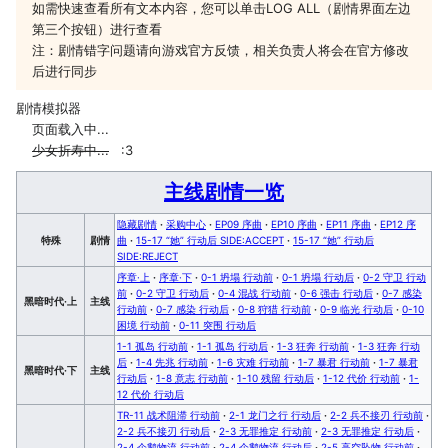
如需快速查看所有文本内容，您可以单击LOG ALL（剧情界面左边
第三个按钮）进行查看
注：剧情错字问题请向游戏官方反馈，相关负责人将会在官方修改
后进行同步
剧情模拟器
页面载入中...
少女折寿中...
:3
主线剧情一览
隐藏剧情
·
采购中心
·
EP09 序曲
·
EP10 序曲
·
EP11 序曲
·
EP12 序
特殊
剧情
曲
·
15-17 “她” 行动后 SIDE:ACCEPT
·
15-17 “她” 行动后
SIDE:REJECT
序章·上
·
序章·下
·
0-1 坍塌 行动前
·
0-1 坍塌 行动后
·
0-2 守卫 行动
前
·
0-2 守卫 行动后
·
0-4 混战 行动前
·
0-6 强击 行动后
·
0-7 感染
黑暗时代·上
主线
行动前
·
0-7 感染 行动后
·
0-8 狩猎 行动前
·
0-9 临光 行动后
·
0-10
困境 行动前
·
0-11 突围 行动后
1-1 孤岛 行动前
·
1-1 孤岛 行动后
·
1-3 狂奔 行动前
·
1-3 狂奔 行动
后
·
1-4 先兆 行动前
·
1-6 灾难 行动前
·
1-7 暴君 行动前
·
1-7 暴君
黑暗时代·下
主线
行动后
·
1-8 意志 行动前
·
1-10 残留 行动后
·
1-12 代价 行动前
·
1-
12 代价 行动后
TR-11 战术阻滞 行动前
·
2-1 龙门之行 行动后
·
2-2 兵不接刃 行动前
·
2-2 兵不接刃 行动后
·
2-3 无罪推定 行动前
·
2-3 无罪推定 行动后
·
2-4 企鹅物流 行动前
·
2-4 企鹅物流 行动后
·
2-5 高空坠物 行动前
·