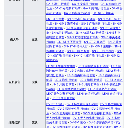
GA-5 葬礼 行动后
·
GA-6 安魂曲 行动前
·
GA-6 安魂曲 行
动后
·
GA-7 光与影 行动前
·
GA-7 光与影 行动后
·
GA-8 影
与灰 行动前
·
GA-8 影与灰 行动后
·
GA-ST-2 鸢尾花
SN-ST-1 古井
·
SN-1 中心广场 行动前
·
SN-1 中心广场 行
动后
·
SN-ST-2 海滨小道
·
SN-2 广场南路 行动后
·
SN-ST-
3 空旷的大街
·
SN-3 安静的步道 行动后
·
SN-ST-4 临海长
街
·
SN-ST-5 登陆点
·
SN-4 灯塔入口 行动后
·
SN-5 灯塔
控制室 行动前
·
SN-5 灯塔控制室 行动后
·
SN-6 中央通道
愚人号
支线
行动前
·
SN-ST-6 下层大厅
·
SN-ST-7 宴会厅
·
SN-7 黄金
回廊 行动后
·
SN-ST-8 指挥大厅
·
SN-ST-9 主舰桥
·
SN-8
观测所 行动后
·
SN-ST-10 甲板室
·
SN-ST-11 主桅杆
·
SN-
10 礼仪广场 行动前
·
SN-10 礼仪广场 行动后
·
SN-ST-12
格兰法洛
LE-ST-1 华丽大圆舞曲
·
LE-1 闲聊波尔卡 行动前
·
LE-1 闲
聊波尔卡 行动后
·
LE-2 热情，或悲怆 行动前
·
LE-2 热情，
或悲怆 行动后
·
LE-3 自由射手 行动前
·
LE-3 自由射手 行
动后
·
LE-4 惊愕 行动前
·
LE-4 惊愕 行动后
·
LE-ST-2 春之
尘影余音
支线
祭
·
LE-5 月光 行动前
·
LE-5 月光 行动后
·
LE-6 骷髅之舞
行动前
·
LE-6 骷髅之舞 行动后
·
LE-7 升华之夜 行动前
·
LE-7 升华之夜 行动后
·
LE-8 命运 行动前
·
LE-8 命运 行动
后
·
LE-ST-3 自新大陆
DV-ST-1 逆行
·
DV-1 特里蒙街道 行动前
·
DV-1 特里蒙街道
行动后
·
DV-2 拓荒者小屋 行动前
·
DV-2 拓荒者小屋 行动
后
·
DV-3 动力装甲 行动前
·
DV-3 动力装甲 行动后
·
DV-4
无人的小巷 行动前
·
DV-4 无人的小巷 行动后
·
DV-5 多萝
绿野幻梦
支线
西的承诺 行动前
·
DV-S-1 困心
·
DV-5 多萝西的承诺 行动
后
·
DV-6 挣脱美梦 行动前
·
DV-6 挣脱美梦 行动后
·
DV-7