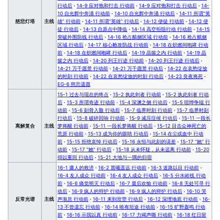
行动后
·
14-9 应对饱和打击 行动前
·
14-9 应对饱和打击 行动后
·
14-
10 自光辉中奔涌 行动前
·
14-10 自光辉中奔涌 行动后
·
14-11 所谓“英
慈悲灯塔
主线
雄” 行动前
·
14-11 所谓“英雄” 行动后
·
14-12 使徒 行动前
·
14-12 使
徒 行动后
·
14-13 自原点中降临
·
14-14 高空拒阻行动 行动前
·
14-15
突破外围防线 行动后
·
14-16 抢占舷侧区域 行动前
·
14-16 抢占舷侧
区域 行动后
·
14-17 核心舱攻防战 行动前
·
14-18 在炽燃间咆哮 行动
前
·
14-18 在炽燃间咆哮 行动后
·
14-19 晶簇之内 行动前
·
14-19 晶
簇之内 行动后
·
14-20 列王行迹 行动前
·
14-20 列王行迹 行动后
·
14-21 万千愿景 行动前
·
14-21 万千愿景 行动后
·
14-22 在哀愁绽放
的时刻 行动前
·
14-22 在哀愁绽放的时刻 行动后
·
14-23 良夜将死
·
EG-6 慈悲遗愿
15-1 过去与现在的终点
·
15-2 执此剑者 行动前
·
15-2 执此剑者 行动
后
·
15-3 所谓奇迹 行动前
·
15-4 深渊之侧 行动后
·
15-5 喧哗争端 行
动前
·
15-6 刻骨入髓 行动后
·
15-7 临界时刻 行动前
·
15-7 临界时刻
行动后
·
15-8 破碎回响 行动前
·
15-9 减压症候 行动后
·
15-11 一段长
离解复合
主线
梦将醒 行动前
·
15-11 一段长梦将醒 行动后
·
15-12 目击众神死亡的
荒原 行动前
·
15-13 成为你的眼睛 行动后
·
15-14 在尘或血中 行动
前
·
15-15 拒绝哀悼 行动后
·
15-16 永恒与此刻的误差
·
15-17 “她” 行
动前
·
15-17 “她” 行动后
·
15-18 从未怀疑，从未远离 行动前
·
15-20
得以重回 行动后
·
15-21 大地与一隅的归宿
16-1 庸人的救济
·
16-2 晨曦遥远 行动前
·
16-3 道路以目 行动前
·
16-4 友人成众 行动前
·
16-4 友人成众 行动后
·
16-5 分水岭线 行动
前
·
16-6 痛觉明灭 行动后
·
16-7 最后欢愉 行动前
·
16-8 无处可寻 行
动后
·
16-9 疯人的辩护 行动前
·
16-9 疯人的辩护 行动后
·
16-10 哭
反常光谱
主线
声渐息 行动前
·
16-11 来到坟茔 行动后
·
16-12 深埋地底 行动前
·
16-
13 不曾遗忘 行动前
·
16-14 唯有坦途 行动前
·
16-15 旷野轰鸣 行动
前
·
16-16 示我以真 行动前
·
16-17 力竭声嘶 行动前
·
16-18 红日留