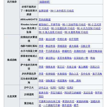
四月辑录
“就那样吧”
好得不能再好
了！泰拉投资大
金牌讲师
·
IM-1 水中捞月 行动后
师课
ARKnoNIGHTS
意外的救援
Rhodes Island
摧毁他们，不择手段
·
RE-1 活动手指 行动后
·
RE-2 正式开
Epic 黑色博士
打 行动后
·
RE-3 狂轰乱炸 行动后
·
RE-4 兵力压制 行动后
·
坠落
RE-5 渐入佳境 行动后
·
RE-6 最终考核 行动后
刻俄柏的灰蕈迷
序章
·
迷尘幻梦
·
茫然行者
·
归于荒野
境
傀影与猩红孤钻
序章
·
舞会终场
·
滑稽喜剧
·
盛大揭幕
·
沉默之章
水月与深蓝之树
序章
·
平凡即是喜乐
·
静谧时代
·
息潮的代价
·
如星空般深蓝
探索者的银凇止
序章
·
越过群山
·
直至冬夜降临
·
自深处的一瞥
·
终始
集成战略
境
萨卡兹的无终奇
序章
·
憧憬未来
·
双王记
·
天使之城
·
遁入阇那
·
无瑕之日
语
岁的界园志异
序章
·
依律镇抚
·
长卷留痕
·
黑白入玄
·
无中生有
·
落子无悔
沉沦者的黑流树
序章
·
强制重启
·
维度重构
·
纠缠，调和
海
沙中之火
沙中之火
·
结局1
·
结局2
·
结局3
初来乍到
·
寻宝与援兵
·
阿尔萨兰的秘密
·
见证往昔
·
和平的
沙洲遗闻
生息演算
回归
可露希尔的任务汇报
·
希望的升空
·
家园的样貌
·
温暖的承
重启锚点
诺
·
一个拥抱可不够
·
那不是我
·
赠予