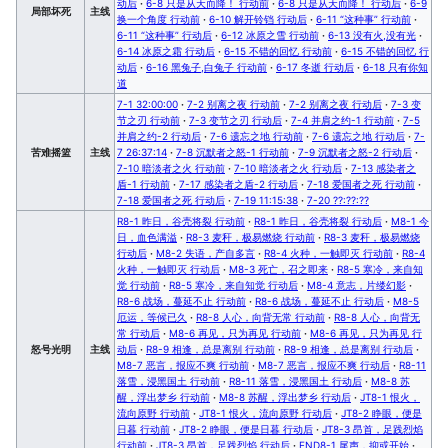
动后
·
6-8 只是从天而降！ 行动前
·
6-8 只是从天而降！ 行动后
·
6-9
局部坏死
主线
换一个角度 行动前
·
6-10 解开铃铛 行动后
·
6-11 “这种事” 行动前
·
6-11 “这种事” 行动后
·
6-12 冰原之雪 行动前
·
6-13 没有火,没有光
·
6-14 冰原之霜 行动后
·
6-15 不错的回忆 行动前
·
6-15 不错的回忆 行
动后
·
6-16 黑兔子,白兔子 行动前
·
6-17 冬逝 行动后
·
6-18 只有你知
道
7-1 32:00:00
·
7-2 别离之夜 行动前
·
7-2 别离之夜 行动后
·
7-3 变
节之刃 行动前
·
7-3 变节之刃 行动后
·
7-4 并肩之约-1 行动前
·
7-5
并肩之约-2 行动后
·
7-6 遗忘之地 行动前
·
7-6 遗忘之地 行动后
·
7-
苦难摇篮
主线
7 26:37:14
·
7-8 沉默者之怒-1 行动前
·
7-9 沉默者之怒-2 行动后
·
7-10 暗淡者之火 行动前
·
7-10 暗淡者之火 行动后
·
7-13 感染者之
盾-1 行动前
·
7-17 感染者之盾-2 行动后
·
7-18 爱国者之死 行动前
·
7-18 爱国者之死 行动后
·
7-19 11:15:38
·
7-20 ??:??:??
R8-1 昨日，谷壳将裂 行动前
·
R8-1 昨日，谷壳将裂 行动后
·
M8-1 今
日，血色满溢
·
R8-3 麦秆，极易燃烧 行动前
·
R8-3 麦秆，极易燃烧
行动后
·
M8-2 失语，产自多言
·
R8-4 火种，一触即灭 行动前
·
R8-4
火种，一触即灭 行动后
·
M8-3 死亡，召之即来
·
R8-5 寒冷，来自知
觉 行动前
·
R8-5 寒冷，来自知觉 行动后
·
M8-4 意志，片缕幻影
·
R8-6 战场，蔓延不止 行动前
·
R8-6 战场，蔓延不止 行动后
·
M8-5
厄运，等候已久
·
R8-8 人心，向背无常 行动前
·
R8-8 人心，向背无
常 行动后
·
M8-6 再见，只为再见 行动前
·
M8-6 再见，只为再见 行
怒号光明
主线
动后
·
R8-9 相逢，总是离别 行动前
·
R8-9 相逢，总是离别 行动后
·
M8-7 恶言，报应不爽 行动前
·
M8-7 恶言，报应不爽 行动后
·
R8-11
落雪，浸黑国土 行动前
·
R8-11 落雪，浸黑国土 行动后
·
M8-8 苏
醒，浮出梦乡 行动前
·
M8-8 苏醒，浮出梦乡 行动后
·
JT8-1 恨火，
流向原野 行动前
·
JT8-1 恨火，流向原野 行动后
·
JT8-2 睁眼，便是
日暮 行动前
·
JT8-2 睁眼，便是日暮 行动后
·
JT8-3 昂首，足践烈焰
行动前
·
JT8-3 昂首，足践烈焰 行动后
·
END8-1 尾声，抑或开始
·