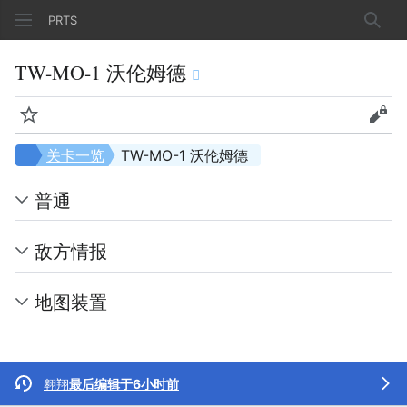
PRTS
搜索
TW-MO-1 沃伦姆德
监视
查看
关卡一览
TW-MO-1 沃伦姆德
普通
敌方情报
地图装置
翱翔
最后编辑于6小时前