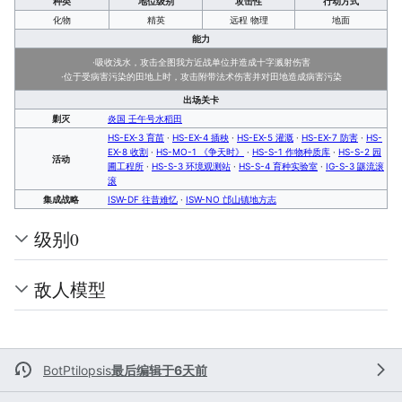
种类
地位级别
攻击性
行动方式
化物
精英
远程 物理
地面
能力
·吸收浅水，攻击全图我方近战单位并造成十字溅射伤害
·位于受病害污染的田地上时，攻击附带法术伤害并对田地造成病害污染
出场关卡
剿灭
炎国 壬午号水稻田
HS-EX-3 育苗
·
HS-EX-4 插秧
·
HS-EX-5 灌溉
·
HS-EX-7 防害
·
HS-
EX-8 收割
·
HS-MO-1 《争天时》
·
HS-S-1 作物种质库
·
HS-S-2 园
活动
圃工程所
·
HS-S-3 环境观测站
·
HS-S-4 育种实验室
·
IG-S-3 鼷流滚
滚
集成战略
ISW-DF 往昔难忆
·
ISW-NO 邙山镇地方志
级别0
敌人模型
BotPtilopsis
最后编辑于6天前