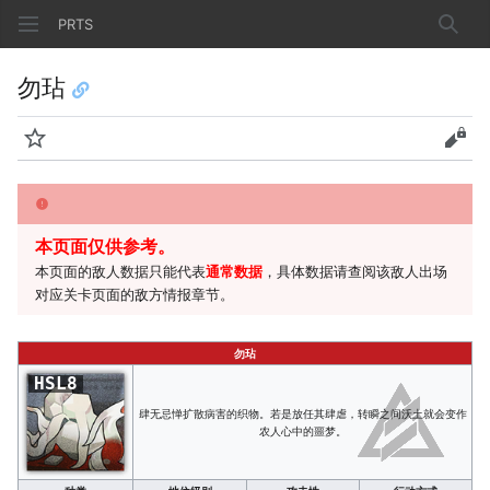
PRTS
搜索
勿玷
监视
查看
本页面仅供参考。
本页面的敌人数据只能代表
通常数据
，具体数据请查阅该敌人出场
对应关卡页面的敌方情报章节。
勿玷
HSL8
肆无忌惮扩散病害的织物。若是放任其肆虐，转瞬之间沃土就会变作
农人心中的噩梦。