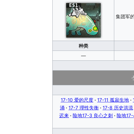
ES1
集团军
种类
—
17-10 爱的尺度
17-11 孤寂生地
涌
17-7 理性失衡
17-8 历史洪流
迟来
险地17-3 良心之刺
险地17