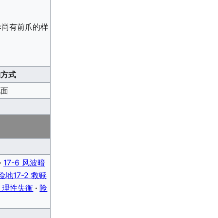
作尚有前爪的样
动方式
地面
17-6 风波暗
险地17-2 救赎
7 理性失衡
险