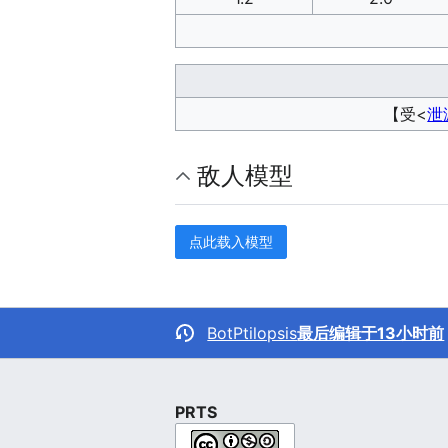
【受<
泄
敌人模型
点此载入模型
BotPtilopsis
最后编辑于13小时前
PRTS