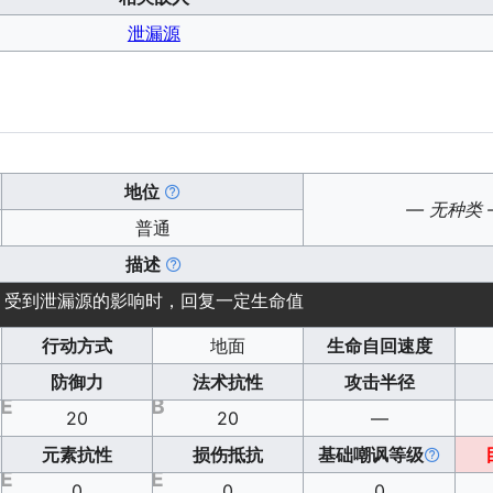
泄漏源
地位
— 无种类 
普通
描述
受到泄漏源的影响时，回复一定生命值
行动方式
地面
生命自回速度
防御力
法术抗性
攻击半径
E
B
20
20
—
元素抗性
损伤抵抗
基础嘲讽等级
E
E
0
0
0