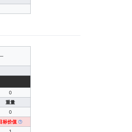
—
0
重量
0
目标价值
1