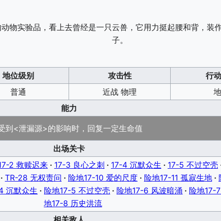
的动物实验品，看上去曾经是一只云兽，它用力挺起腰和背，装
子。
地位级别
攻击性
行
普通
近战 物理
能力
·受到<泄漏源>的影响时，回复一定生命值
出场关卡
17-2 救赎迟来
17-3 良心之刺
17-4 沉默众生
17-5 不过空壳
TR-28 无权责问
险地17-10 爱的尺度
险地17-11 孤寂生地
-4 沉默众生
险地17-5 不过空壳
险地17-6 风波暗涌
险地17-
地17-8 历史洪流
相关敌人