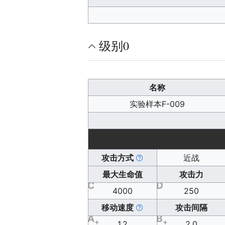
级别0
名称
实验样本F-009
攻击方式
近战
最大生命值
攻击力
C
D
4000
250
移动速度
攻击间隔
A
B
+
+
1.2
2.0