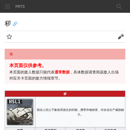
PRTS
搜索
秽
监视
查看
本页面仅供参考。
本页面的敌人数据只能代表
通常数据
，具体数据请查阅该敌人出场
对应关卡页面的敌方情报章节。
秽
HSL1
因农人忧心于歉收而诞生的织物，携带作物病害，对农业生产威胁颇
大。