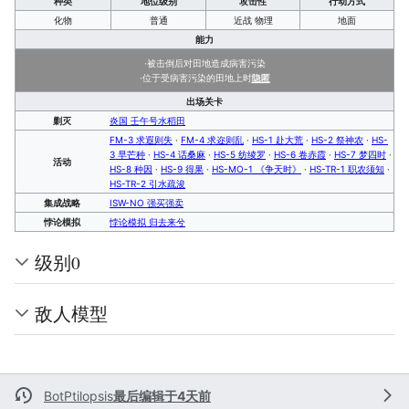
种类
地位级别
攻击性
行动方式
化物
普通
近战 物理
地面
能力
·被击倒后对田地造成病害污染
·位于受病害污染的田地上时
隐匿
出场关卡
剿灭
炎国 壬午号水稻田
FM-3 求遐则失
·
FM-4 求迩则乱
·
HS-1 赴大荒
·
HS-2 祭神农
·
HS-
3 早芒种
·
HS-4 话桑麻
·
HS-5 纺绫罗
·
HS-6 卷赤霞
·
HS-7 梦四时
·
活动
HS-8 种因
·
HS-9 得果
·
HS-MO-1 《争天时》
·
HS-TR-1 职农须知
·
HS-TR-2 引水疏浚
集成战略
ISW-NO 强买强卖
悖论模拟
悖论模拟 归去来兮
级别0
敌人模型
BotPtilopsis
最后编辑于4天前