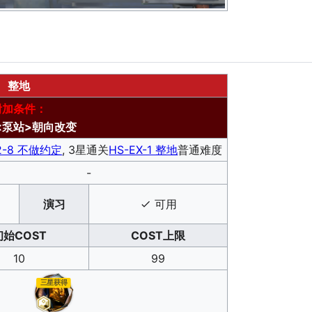
整地
附加条件：
<泵站>
朝向改变
2-8 不做约定
, 3星通关
HS-EX-1 整地
普通难度
-
演习
可用
初始COST
COST上限
10
99
三星获得