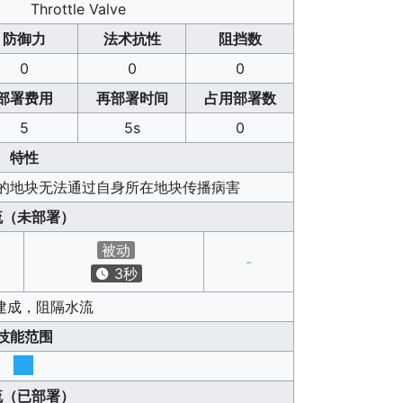
Throttle Valve
防御力
法术抗性
阻挡数
0
0
0
部署费用
再部署时间
占用部署数
5
5s
0
特性
的地块无法通过自身所在地块传播病害
流（未部署）
被动
-
3秒
建成，阻隔水流
技能范围
流（已部署）