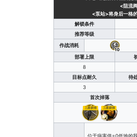
<阻流
<泵站>
将身后一格
解锁条件
推荐等级
作战消耗
10
部署上限
8
目标点耐久
待
3
首次掉落
三星获得
三星获得
位于病害值=0低地的