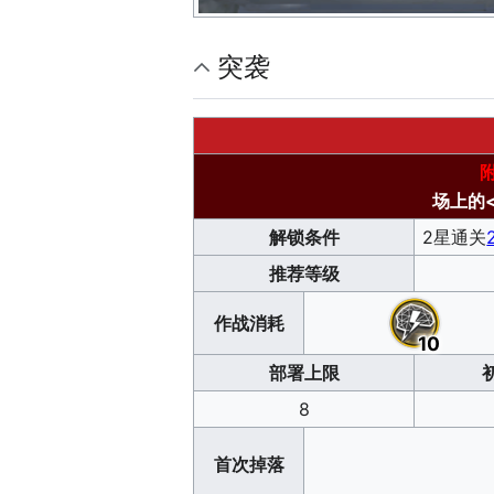
突袭
场上的
解锁条件
2星通关
推荐等级
作战消耗
10
部署上限
8
首次掉落