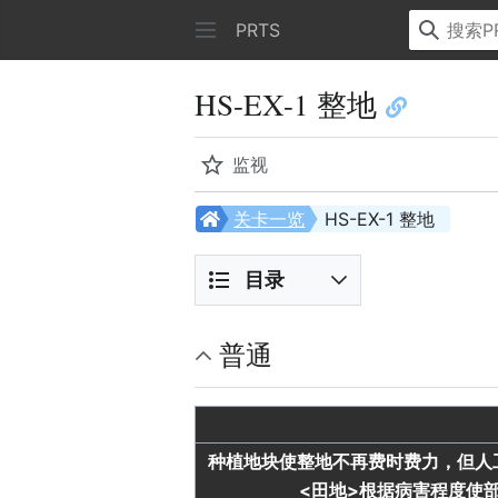
PRTS
HS-EX-1 整地
监视
关卡一览
HS-EX-1 整地
目录
普通
种植地块使整地不再费时费力，但人
<田地>
根据病害程度使部