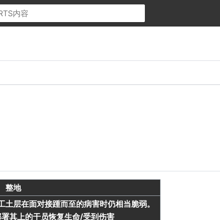
整地
工土层在面对接踵而至的病害时仍相当脆弱。
署其上的干员恢复生命/受到伤害