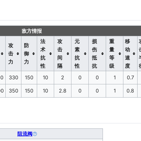
敌方情报
法
攻
元
损
重
移
攻
防
术
击
素
伤
量
动
击
御
抗
间
抗
抵
等
速
力
力
性
隔
性
抗
级
度
00
330
150
10
2
0
0
1
0.7
00
350
150
10
2.8
0
0
1
0.8
阻流阀