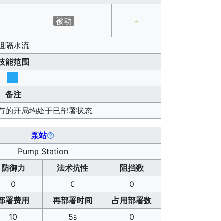
被动
-
阻隔水流
技能范围
备注
有的开局均处于已部署状态
泵站
Pump Station
防御力
法术抗性
阻挡数
0
0
0
部署费用
再部署时间
占用部署数
10
5s
0