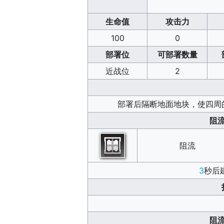
生命值
攻击力
100
0
部署位
可部署数量
近战位
2
部署后隔断地面地块，使四周
阻
阻流
3
秒后
阻