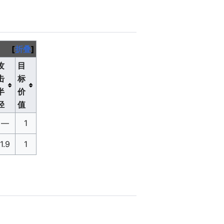
折叠
攻
目
击
标
半
价
径
值
—
1
1.9
1