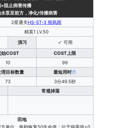
阀>
阻止病害传播
的水泵至前方，净化/传播病害
2星通关
HS-ST-3 彻风雨
精英1 LV.50
演习
可用
初始COST
COST上限
10
99
处理目标数量
最短用时
73
3分49.5秒
常规掉落
田地
我方单位，每秒恢复50生命值；位于病害值>0