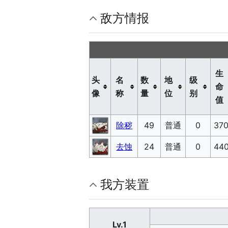
敌方情报
生
头
名
数
地
级
命
像
称
量
位
别
值
除秽
49
普通
0
37
去蚀
24
普通
0
44
我方装置
Lv.1