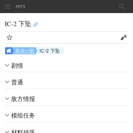
PRTS
搜索
IC-2 下坠
监视
查看
关卡一览
IC-2 下坠
剧情
普通
敌方情报
模组任务
材料掉落