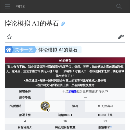
PRTS
搜索
悖论模拟 A1的基石
监视
查看
关卡一览
悖论模拟 A1的基石
A1的基石
“敌人分布零散。我会突袭处理掉西南部的地面单位。炎熔、芙蓉，先去解决北面的高威胁敌
人。克洛丝，注意东南方向的无人机！啧......米格鲁！守住入口！在我们回来之前，核心区域
就交给你了！”
<热泵通道>
每隔一段时间便会对其上的我军和敌军造成大量伤害
<医疗符文>
部署在其上的干员会持续恢复生命
解锁条件
干员
米格鲁
提升至精英阶段1等级55
推荐等级
—
作战消耗
演习
无法演习
0
部署上限
初始COST
COST上限
4
16
99
目标点耐久
待处理目标数量
最短用时