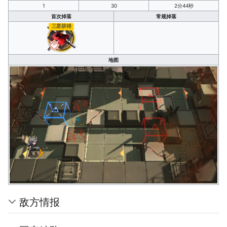
1
30
2分44秒
首次掉落
常规掉落
三星获得
地图
敌方情报