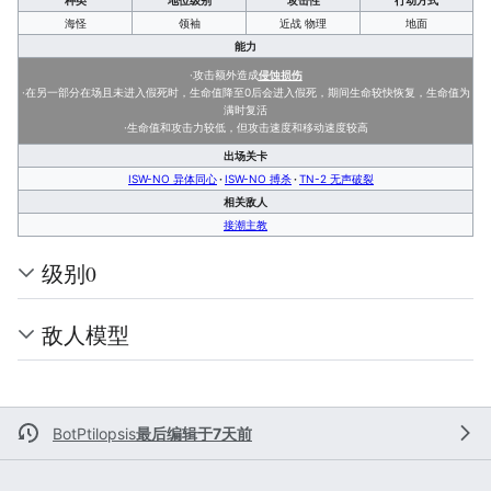
种类
地位级别
攻击性
行动方式
海怪
领袖
近战 物理
地面
能力
·攻击额外造成
侵蚀损伤
·在另一部分在场且未进入假死时，生命值降至0后会进入假死，期间生命较快恢复，生命值为
满时复活
·生命值和攻击力较低，但攻击速度和移动速度较高
出场关卡
ISW-NO 异体同心
ISW-NO 搏杀
TN-2 无声破裂
相关敌人
接潮主教
级别0
敌人模型
BotPtilopsis
最后编辑于7天前