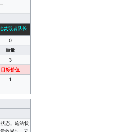
—
池焚毁者队长
0
重量
3
目标价值
1
法状态。施法状
眩晕效果时，立