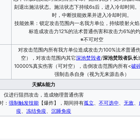
刻退出施法状态。施法状态下持续6s后，进入冷却时间
时，中断技能效果并进入冷却时间。
技能效果：锁定攻击范围内一名我方单位，持续喷射火焰，
标造成攻击力12%的法术普通伤害和攻击力6%的
※不可对空
对攻击范围内所有我方单位造成攻击力100%法术普通
空），对攻击范围内其它
深池焚毁者
/
深池焚毁者队长
10000%真实伤害（可对空），击倒攻击范围内所有<
破
强制击杀自身（视为无来源击杀）
天赋&能力
仅进行阻挡攻击，造成物理普通伤害
时：
强制触发技能
【爆炸】，期间持有
孤立
、
不可选中
、
无敌
、
疫
、
冻结免疫
、
沉睡免疫