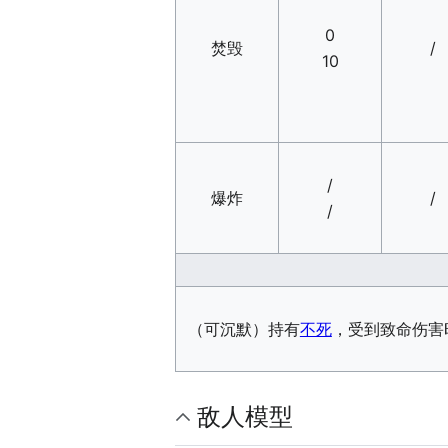
0
焚毁
/
10
/
爆炸
/
/
（可沉默）持有
不死
，受到致命伤害
敌人模型