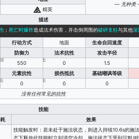
— 无种类 
精英
描述
伤
；
死亡时爆炸
造成法术伤害，并击倒周围的
破碎支柱
与其他
深
行动方式
地面
生命自回速度
防御力
法术抗性
攻击半径
B
E
550
0
1.5
元素抗性
损伤抵抗
基础嘲讽等级
E
E
0
0
0
没有任何常见的抗性
技能
消耗
效果
技能触发时：若未处于施法状态，则进入持续10.6s的施
态下释放此技能时立刻清空冷却。施法状态下受到沉默/