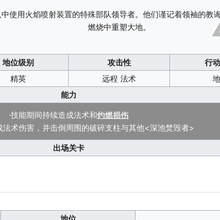
队中使用火焰喷射装置的特殊部队领导者。他们谨记着领袖的教
燃烧中重塑大地。
地位级别
攻击性
行
精英
远程 法术
能力
·技能期间持续造成法术和
灼燃损伤
成法术伤害，并击倒周围的破碎支柱与其他<深池焚毁者>
出场关卡
地位