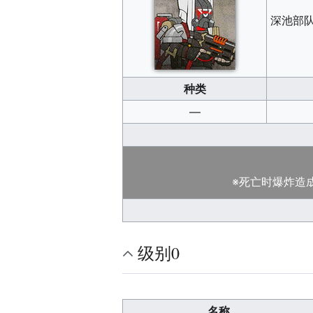
深池部
种类
—
※死亡时爆炸造
级别0
名称