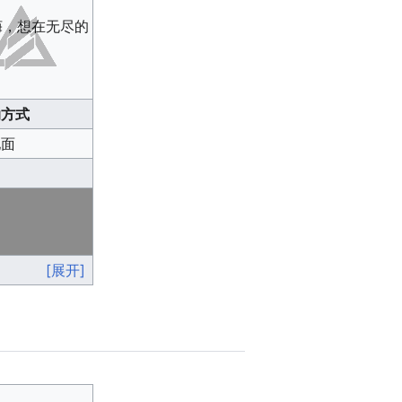
诲，想在无尽的
动方式
地面
[展开]