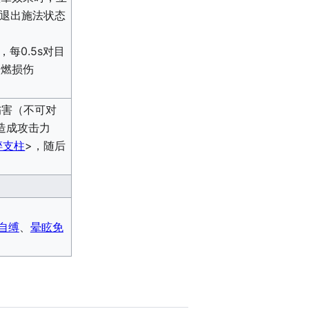
。退出施法状态
每0.5s对目
灼燃损伤
伤害（不可对
造成攻击力
碎支柱
>，随后
自缚
、
晕眩免