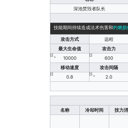
深池焚毁者队长
技能期间持续造成法术伤害和
灼燃损
攻击方式
远程
最大生命值
攻击力
B
B
+
10000
600
移动速度
攻击间隔
B
B
+
0.8
2.0
名称
冷却时间
技力