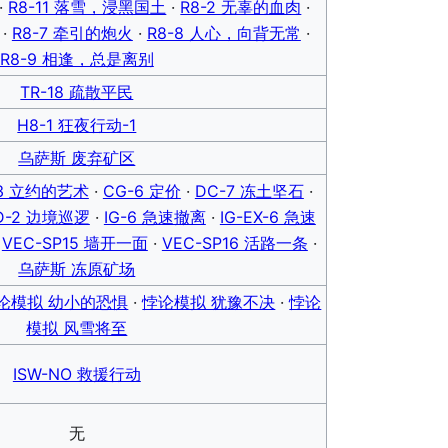
·
R8-11 落雪，浸黑国土
·
R8-2 无辜的血肉
·
·
R8-7 牵引的炮火
·
R8-8 人心，向背无常
·
R8-9 相逢，总是离别
TR-18 疏散平民
H8-1 狂夜行动-1
乌萨斯 废弃矿区
-3 立约的艺术
·
CG-6 定价
·
DC-7 冻土坚石
·
D-2 边境巡逻
·
IG-6 急速撤离
·
IG-EX-6 急速
·
VEC-SP15 墙开一面
·
VEC-SP16 活路一条
·
乌萨斯 冻原矿场
论模拟 幼小的恐惧
·
悖论模拟 犹豫不决
·
悖论
模拟 风雪将至
ISW-NO 救援行动
无