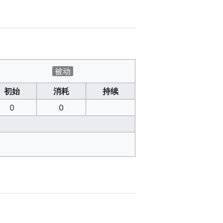
被动
初始
消耗
持续
0
0