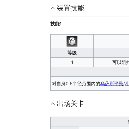
装置技能
技能1
等级
1
可以阻
对自身0.6半径范围内的
乌萨斯平民
/
出场关卡