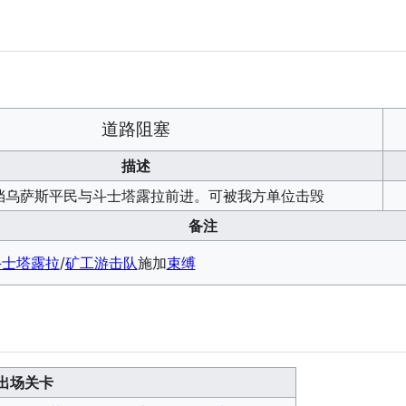
道路阻塞
描述
挡乌萨斯平民与斗士塔露拉前进。可被我方单位击毁
备注
斗士塔露拉
/
矿工游击队
施加
束缚
出场关卡