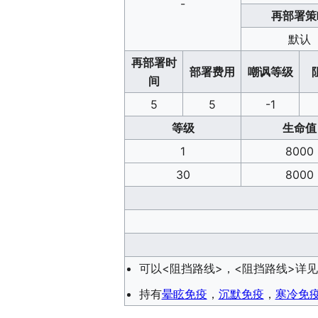
-
再部署策
默认
再部署时
部署费用
嘲讽等级
间
5
5
-1
等级
生命值
1
8000
30
8000
可以<阻挡路线>，<阻挡路线>详
持有
晕眩免疫
，
沉默免疫
，
寒冷免