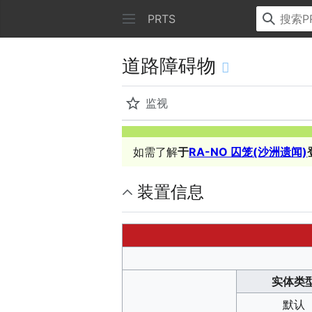
PRTS
道路障碍物
监视
如需了解
于
RA-NO 囚笼(沙洲遗闻)
装置信息
实体类
默认