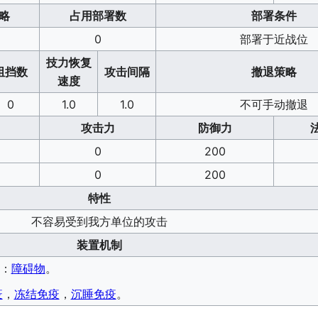
略
占用部署数
部署条件
0
部署于近战位
技力恢复
阻挡数
攻击间隔
撤退策略
速度
0
1.0
1.0
不可手动撤退
攻击力
防御力
0
200
0
200
特性
不容易受到我方单位的攻击
装置机制
见：
障碍物
。
疫
，
冻结免疫
，
沉睡免疫
。