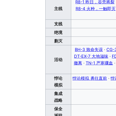
R8-1 昨日，谷壳将裂
主线
R8-4 火种，一触即灭
支线
绝境
剿灭
BH-3 致命失误
·
CG
DT-EX-7 大地滋味
·
F
活动
撤离
·
TN-1 严寒骤血
悖论
悖论模拟 勇往直前
·
悖
模拟
集成
战略
保全
派驻