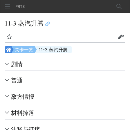
PRTS
搜索
11-3 蒸汽升腾
监视
查看
关卡一览
11-3 蒸汽升腾
剧情
普通
敌方情报
材料掉落
注释与链接