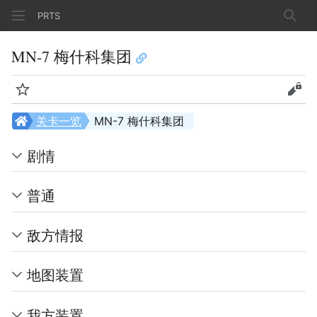
PRTS
搜索
MN-7 梅什科集团
监视
查看
关卡一览
MN-7 梅什科集团
剧情
普通
敌方情报
地图装置
我方装置