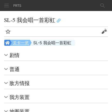
PRTS
搜索
SL-5 我会唱一首彩虹
监视
查看
关卡一览
SL-5 我会唱一首彩虹
剧情
普通
敌方情报
我方装置
地图装置