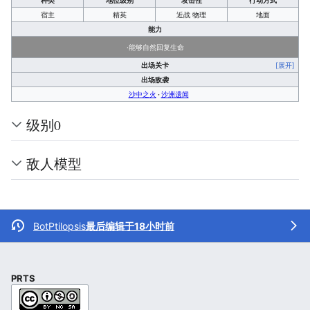
种类
地位级别
攻击性
行动方式
宿主
精英
近战 物理
地面
能力
·能够自然回复生命
出场关卡
[展开]
出场敌袭
沙中之火
沙洲遗闻
级别0
敌人模型
BotPtilopsis
最后编辑于18小时前
PRTS