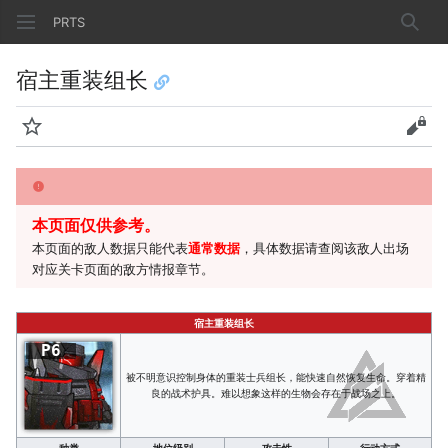
PRTS
搜索
宿主重装组长
监视
查看
本页面仅供参考。
本页面的敌人数据只能代表
通常数据
，具体数据请查阅该敌人出场
对应关卡页面的敌方情报章节。
宿主重装组长
P6
被不明意识控制身体的重装士兵组长，能快速自然恢复生命。穿着精
良的战术护具。难以想象这样的生物会存在于战场之上。