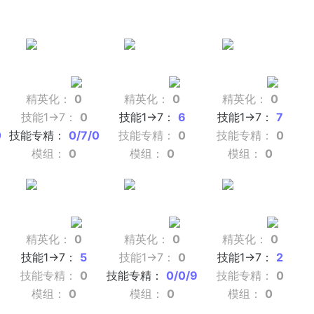
精英化：
0
精英化：
0
精英化：
0
技能1→7：
0
技能1→7：
6
技能1→7：
7
0
技能专精：
0/7/0
技能专精：
0
技能专精：
0
模组：
0
模组：
0
模组：
0
精英化：
0
精英化：
0
精英化：
0
技能1→7：
5
技能1→7：
0
技能1→7：
2
技能专精：
0
技能专精：
0/0/9
技能专精：
0
模组：
0
模组：
0
模组：
0