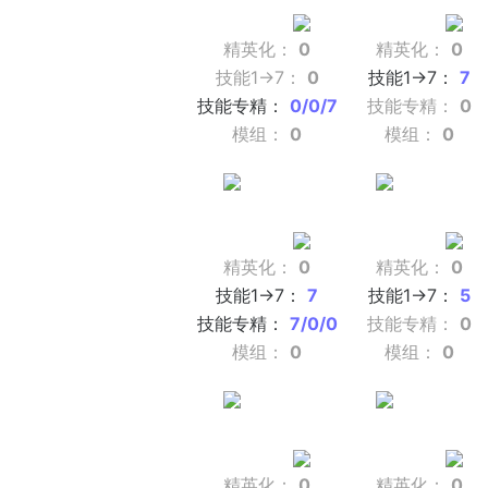
精英化：
0
精英化：
0
技能1→7：
0
技能1→7：
7
技能专精：
0/0/7
技能专精：
0
模组：
0
模组：
0
精英化：
0
精英化：
0
技能1→7：
7
技能1→7：
5
技能专精：
7/0/0
技能专精：
0
模组：
0
模组：
0
精英化：
0
精英化：
0