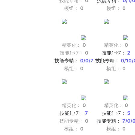
技能专精：
0
技能专精：
0/1/
模组：
0
模组：
0
精英化：
0
精英化：
0
技能1→7：
0
技能1→7：
2
技能专精：
0/0/7
技能专精：
0/10/
模组：
0
模组：
0
精英化：
0
精英化：
0
技能1→7：
7
技能1→7：
5
技能专精：
0
技能专精：
7/0/
模组：
0
模组：
0