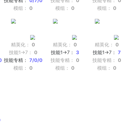
0
技能专精：
0/7/0
技能专精：
0
技能专精：
0
模组：
0
模组：
0
模组：
0
精英化：
0
精英化：
0
精英化：
0
技能1→7：
0
技能1→7：
3
技能1→7：
7
0
技能专精：
7/0/0
技能专精：
0
技能专精：
0
模组：
0
模组：
0
模组：
0
0