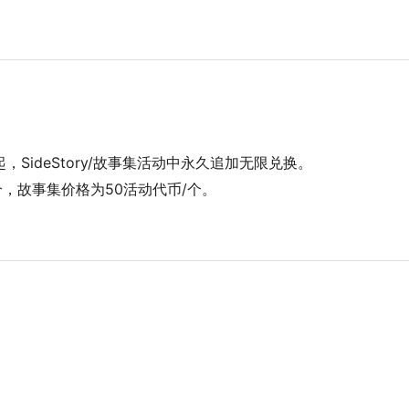
，SideStory/故事集活动中永久追加无限兑换。
币/个，故事集价格为50活动代币/个。