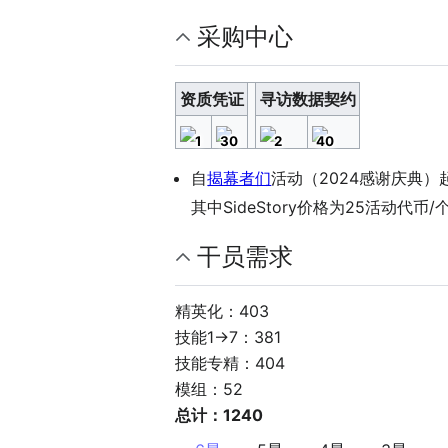
采购中心
资质凭证
寻访数据契约
1
30
2
40
自
揭幕者们
活动（2024感谢庆典）起
其中SideStory价格为25活动代
干员需求
精英化：403
技能1→7：381
技能专精：404
模组：52
总计：1240