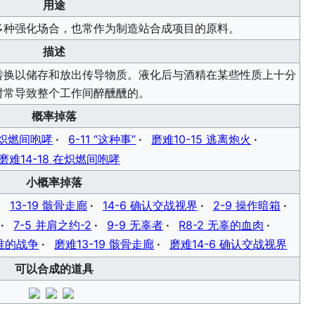
用途
多种强化场合，也常作为制造站合成项目的原料。
描述
转换以储存和放出传导物质。液化后与酒精在某些性质上十分
时常导致整个工作间醉醺醺的。
概率掉落
 在炽燃间咆哮
6-11 “这种事”
磨难10-15 逃离炮火
磨难14-18 在炽燃间咆哮
小概率掉落
13-19 骸骨走廊
14-6 确认交战视界
2-9 操作暗箱
7-5 并肩之约-2
9-9 无辜者
R8-2 无辜的血肉
 谁的战争
磨难13-19 骸骨走廊
磨难14-6 确认交战视界
可以合成的道具