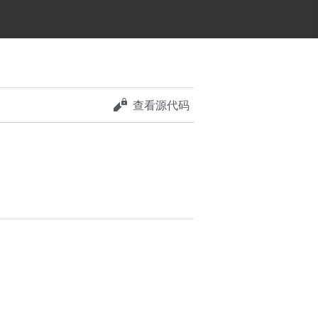
查看源代码