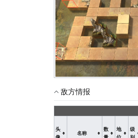
敌方情报
头
数
地
级
名称
像
量
位
别