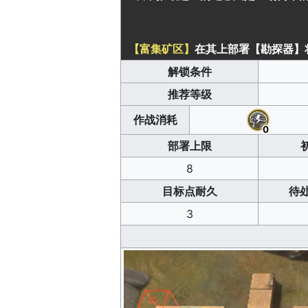
【富集矿区】
在其上部署【勘探器】
解锁条件
推荐等级
作战消耗
0
部署上限
8
目标点耐久
待
3