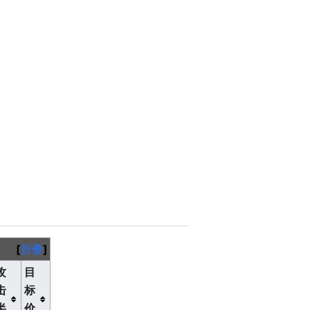
折叠
攻
目
击
标
半
价