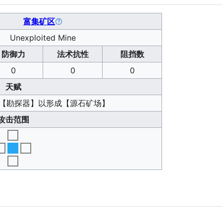
富集矿区
Unexploited Mine
防御力
法术抗性
阻挡数
0
0
0
天赋
【勘探器】以形成【源石矿场】
攻击范围