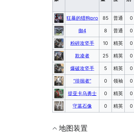
狂暴的猎狗pro
85
普通
0
御4
8
普通
0
粉碎攻坚手
10
精英
0
欺凌者
25
精英
0
爆破攻坚手
5
精英
0
“徘徊者”
0
领袖
0
提亚卡乌勇士
0
精英
0
守墓石像
0
精英
0
地图装置