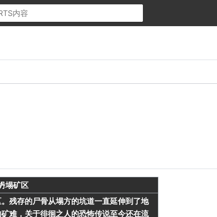
坍塌矿区
区。残存的尸骨从塌方的坑道一直延伸到了地
的矿难，关于徘徊之人的恐怖传说至今还在流