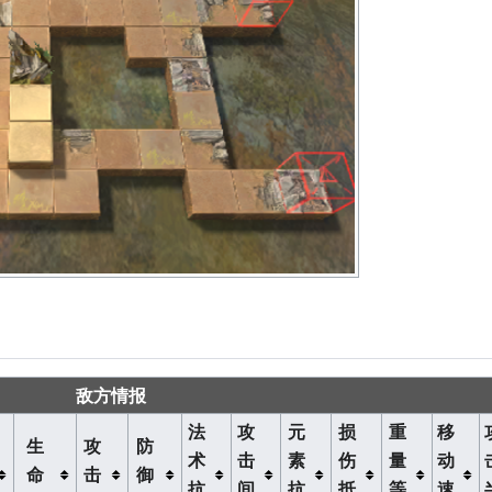
敌方情报
法
攻
元
损
重
移
生
攻
防
术
击
素
伤
量
动
命
击
御
抗
间
抗
抵
等
速