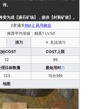
传。
将变为成【源石矿场】，提供【封装矿核】。
2星通关
RM-2 风号峡谷
推荐平均等级：精英1 LV.50
演习
无法演习
初始COST
COST上限
12
99
处理目标数量
最短用时
133
15分9秒
地图