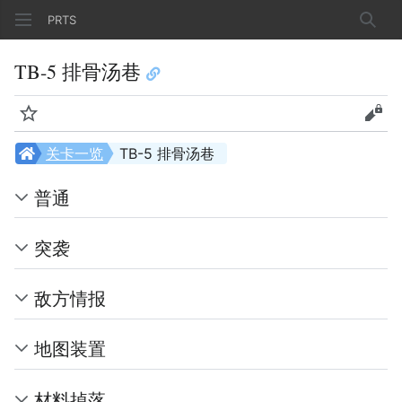
PRTS
搜索
TB-5 排骨汤巷
监视
查看
关卡一览
TB-5 排骨汤巷
普通
突袭
敌方情报
地图装置
材料掉落