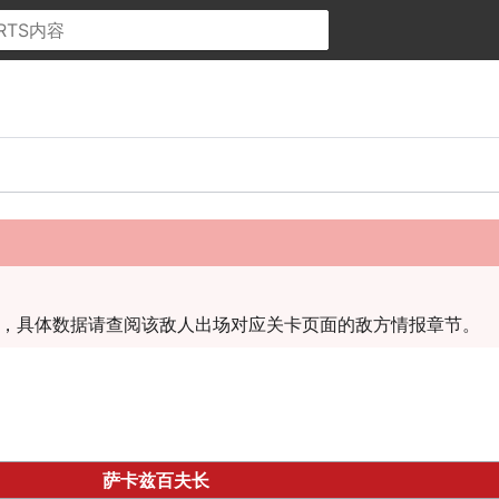
，具体数据请查阅该敌人出场对应关卡页面的敌方情报章节。
萨卡兹百夫长