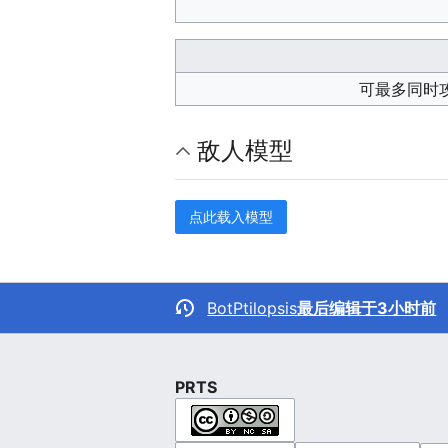
可最多同时
敌人模型
点此载入模型
BotPtilopsis
最后编辑于3小时前
PRTS