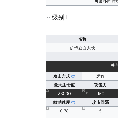
可最多同时
级别1
名称
萨卡兹百夫长
整
攻击方式
远程
最大生命值
攻击力
A
B
+
23000
950
移动速度
攻击间隔
B
D
0.78
5