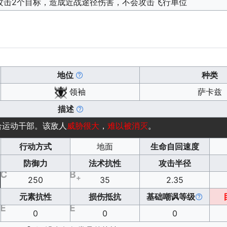
攻击2个目标，造成近战途径伤害，不会攻击飞行单位
地位
种类
领袖
萨卡兹
描述
合运动干部。该敌人
威胁很大
，
难以被消灭
。
行动方式
地面
生命自回速度
防御力
法术抗性
攻击半径
C
B
+
250
35
2.35
元素抗性
损伤抵抗
基础嘲讽等级
E
E
0
0
0