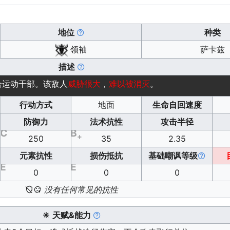
地位
种类
领袖
萨卡兹
描述
合运动干部。该敌人
威胁很大
，
难以被消灭
。
行动方式
地面
生命自回速度
防御力
法术抗性
攻击半径
C
B
+
250
35
2.35
元素抗性
损伤抵抗
基础嘲讽等级
E
E
0
0
0
没有任何常见的抗性
天赋&能力