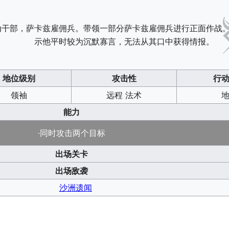
动干部，萨卡兹雇佣兵。带领一部分萨卡兹雇佣兵进行正面作战
示他平时较为沉默寡言，无法从其口中获得情报。
地位级别
攻击性
行
领袖
远程 法术
能力
·同时攻击两个目标
出场关卡
出场敌袭
沙洲遗闻