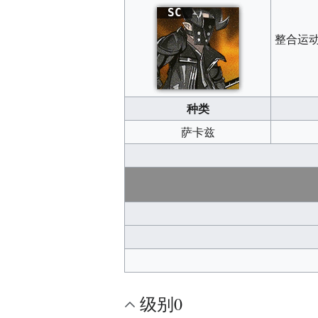
SC
整合运
种类
萨卡兹
级别0