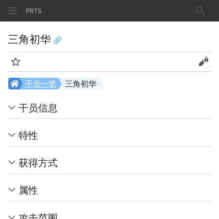
PRTS
搜索
三角初华
监视
查看
干员一览
三角初华
干员信息
特性
获得方式
属性
攻击范围