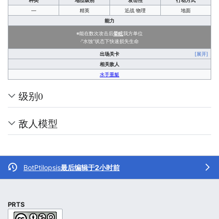
种类
地位级别
攻击性
行动方式
—
精英
近战 物理
地面
能力
※能在数次攻击后
晕眩
我方单位
·“水蚀”状态下快速损失生命
出场关卡
[展开]
相关敌人
水手重艇
级别0
敌人模型
BotPtilopsis
最后编辑于2小时前
PRTS