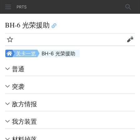
PRTS
搜索
BH-6 光荣援助
监视
查看
关卡一览
BH-6 光荣援助
普通
突袭
敌方情报
我方装置
材料掉落