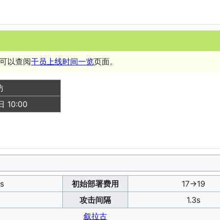
可以查阅
干员上线时间一览
页面。
访
 10:00
s
初始部署费用
17→19
攻击间隔
1.3s
叙拉古