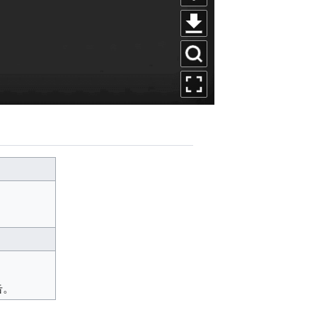
听
下
语
载
看
音
立
图
全
绘
模
屏
式
查
看
击。