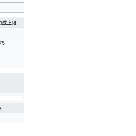
加成上限
75
性