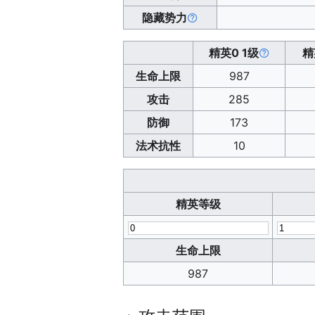
隐藏势力
精英0 1级
精
生命上限
987
攻击
285
防御
173
法术抗性
10
精英等级
生命上限
987