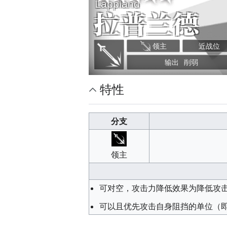
Lappland
是干员最舒适的搭配之一。
中文-普通话
陈彦亦
拉普兰德
英文
Christina Kowalchuk
领主
近战位
韩文
徐维梨
动作切换
输出
削弱
意大利语
Elisa Contestabile
特性
分支
领主
可对空，攻击力降低效果为降低攻
可以且优先攻击自身阻挡的单位（