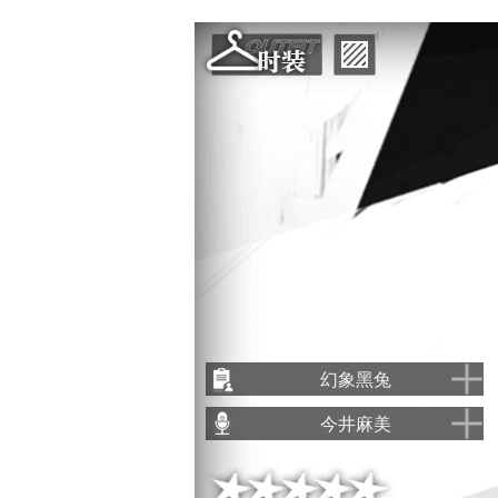
OUTFIT
更
时装
换
场
景
幻象黑兔
绘制
今井麻美
默认服装
原案
干员平时最常穿着的服装。
日文
今井麻美
虽然不一定比制服更实用，但是一定