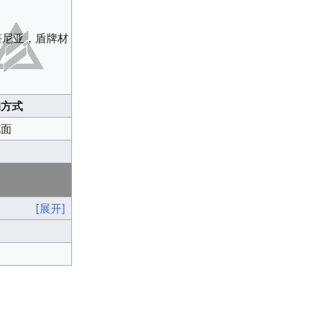
塔尼亚，盾牌材
动方式
地面
[展开]