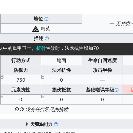
地位
— 无种类 
精英
描述
队中的重甲卫士。
折射
生效时，法术抗性增加70
行动方式
地面
生命自回速度
防御力
法术抗性
攻击半径
B
E
750
0
—
元素抗性
损伤抵抗
基础嘲讽等级
E
E
0
0
0
没有任何常见的抗性
天赋&能力