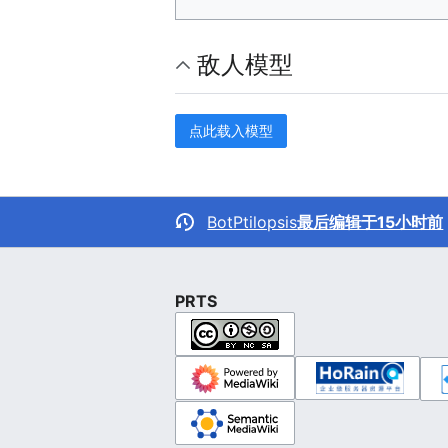
敌人模型
点此载入模型
BotPtilopsis
最后编辑于15小时前
PRTS