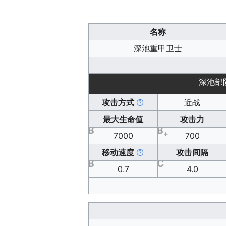
名称
深池重甲卫士
深池部
攻击方式
近战
最大生命值
攻击力
B
B
+
7000
700
移动速度
攻击间隔
B
C
0.7
4.0