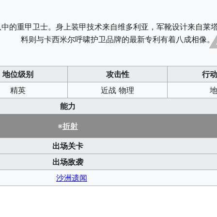
队中的重甲卫士。身上装甲技术来自维多利亚，军靴设计来自莱
料则与卡西米尔呼啸护卫品牌的最新专利有着八成相像。
地位级别
攻击性
行
精英
近战 物理
能力
※
折射
出场关卡
出场敌袭
沙洲遗闻