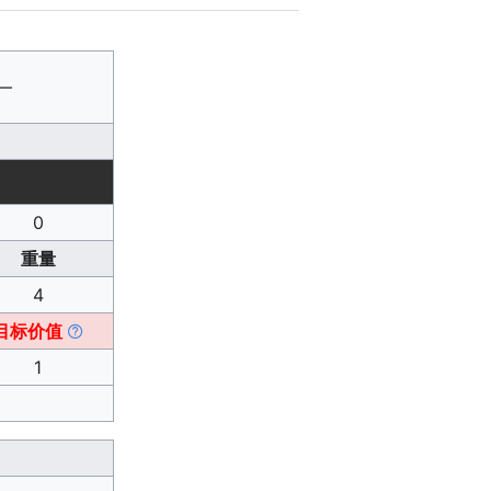
—
0
重量
4
目标价值
1