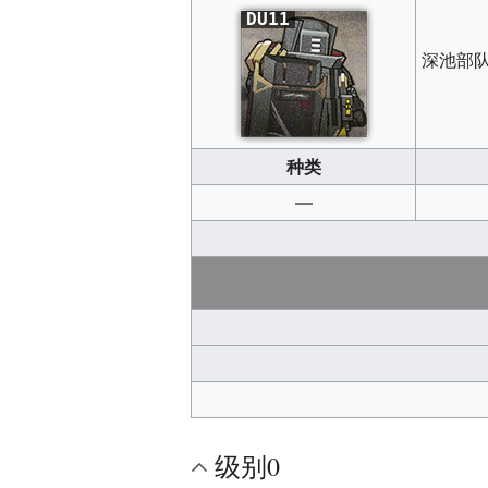
DU11
深池部
种类
—
级别0