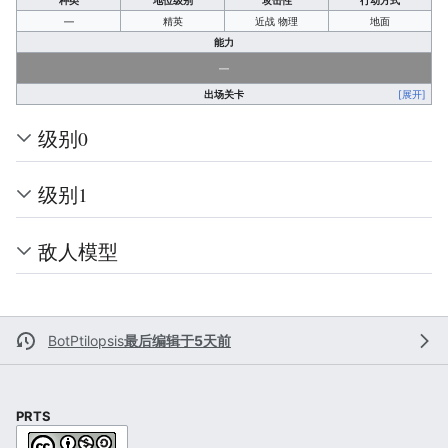
种类
地位级别
攻击性
行动方式
—
精英
近战 物理
地面
能力
—
出场关卡
[展开]
级别0
级别1
敌人模型
BotPtilopsis
最后编辑于5天前
PRTS