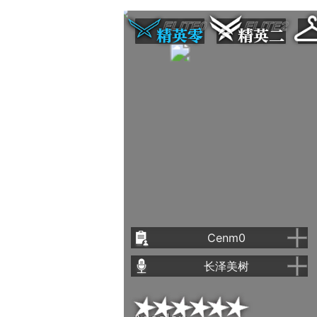
ELITE0
ELITE2
精英零
精英二
Cenm0
绘制
长泽美树
默认服装
原案
干员平时最常穿着的服装。
日文
长泽美树
虽然不一定比制服更实用，但是一定