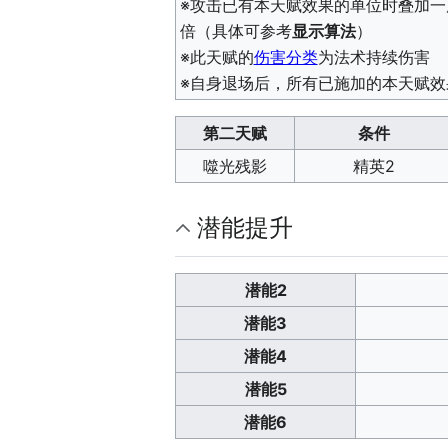
※攻击已有本天赋效果的单位时叠加
倍（具体可参考
显示算法
）
※此天赋的
伤害分类
为法术持续伤害
※自身退场后，所有已施加的本天赋效
第二天赋
条件
噬光残影
精英2
潜能提升
潜能2
潜能3
潜能4
潜能5
潜能6