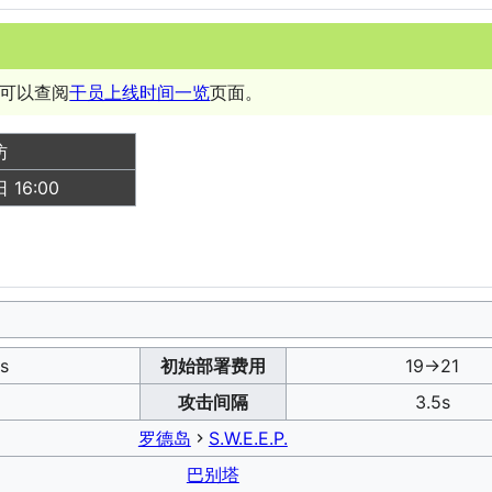
可以查阅
干员上线时间一览
页面。
访
 16:00
s
初始部署费用
19→21
攻击间隔
3.5s
罗德岛
S.W.E.E.P.
巴别塔