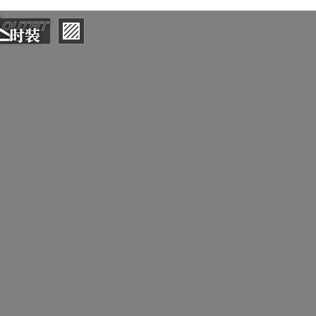
OUTFIT
更
时装
换
场
景