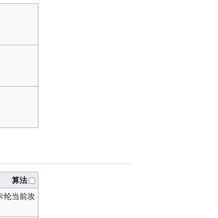
算法
卡纶当前攻