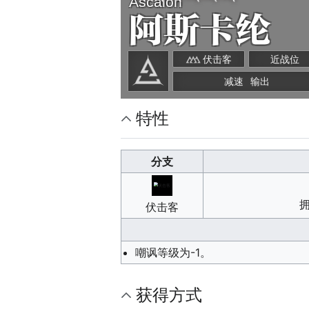
Ascalon
是干员最舒适的搭配之一。
中文-普通话
徐慧
阿斯卡纶
英文
Ali Hillis
伏击客
近战位
韩文
李瑟琳娜
动作切换
减速
输出
特性
分支
伏击客
嘲讽等级为-1。
获得方式