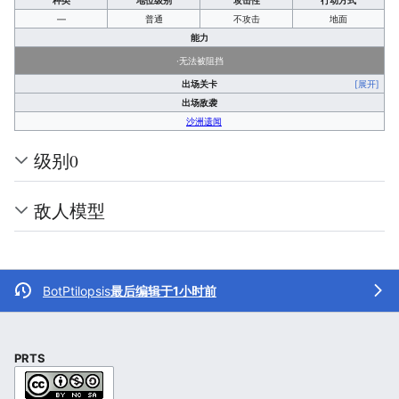
种类
地位级别
攻击性
行动方式
—
普通
不攻击
地面
能力
·无法被阻挡
出场关卡
[展开]
出场敌袭
沙洲遗闻
级别0
敌人模型
BotPtilopsis
最后编辑于1小时前
PRTS