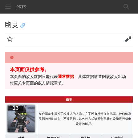
PRTS
搜索
幽灵
监视
查看
本页面仅供参考。
本页面的敌人数据只能代表
通常数据
，具体数据请查阅该敌人出场
对应关卡页面的敌方情报章节。
幽灵
13
整合运动中擅长工程技术的人员，几乎没有携带任何武器。他们依靠
灵活的行动能力，不被阻挡，以各种方式渗透到目标对设施进行机电
设备的破坏。