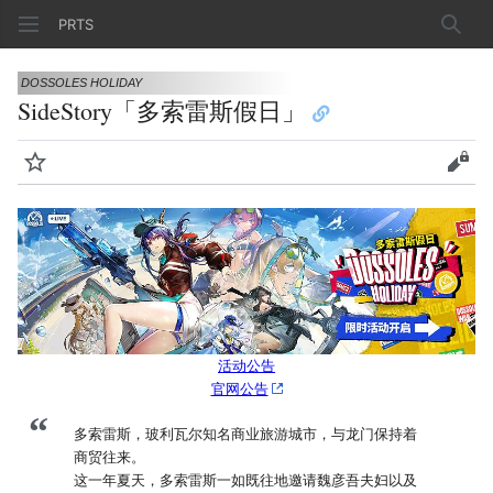
PRTS
搜索
DOSSOLES HOLIDAY
SideStory「多索雷斯假日」
监视
查看
活动公告
官网公告
“
多索雷斯，玻利瓦尔知名商业旅游城市，与龙门保持着
商贸往来。
这一年夏天，多索雷斯一如既往地邀请魏彦吾夫妇以及